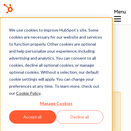
Menu
We use cookies to improve HubSpot’s site. Some
Base de connaissances
cookies are necessary for our website and services
to function properly. Other cookies are optional
and help personalize your experience, including
advertising and analytics. You can consent to all
cookies, decline all optional cookies, or manage
optional cookies. Without a selection, our default
Espace de travail des ventes
cookie settings will apply. You can change your
preferences at any time. To learn more, check out
our
Cookie Policy
.
Avertissement
: cet article est le résultat de
Manage Cookies
la traduction automatique, l'exactitude et la
fidélité de la traduction ne sont donc pas
Accept all
Decline all
garanties.
Pour consulter la version originale