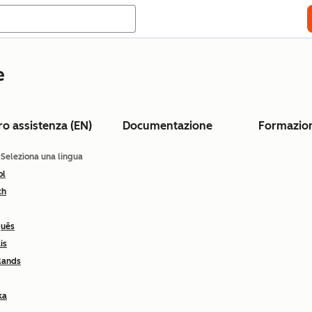
e
ro assistenza (EN)
Documentazione
Formazio
: Seleziona una lingua
ol
ch
guês
is
lands
ka