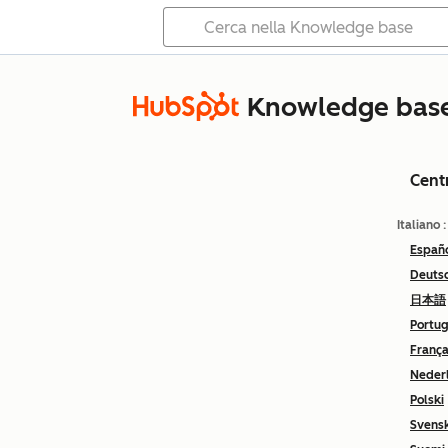
Knowledge bas
Cent
Italiano
Españ
Deuts
日本語
Portu
França
Neder
Polski
Svens