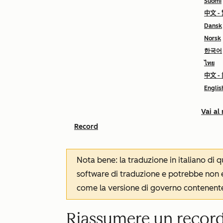
Suomi
中文 -
Dansk
Norsk
한국어
ไทย
中文 -
Englis
Vai al
Record
Nota bene: la traduzione in italiano di
software di traduzione e potrebbe non es
come la versione di governo contenente 
Riassumere un recor