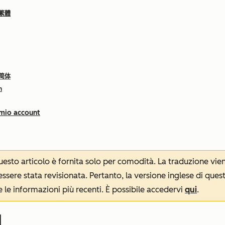
 繁體
 简体
h
 mio account
 questo articolo è fornita solo per comodità. La traduzione v
sere stata revisionata. Pertanto, la versione inglese di ques
le informazioni più recenti. È possibile accedervi
qui
.
d