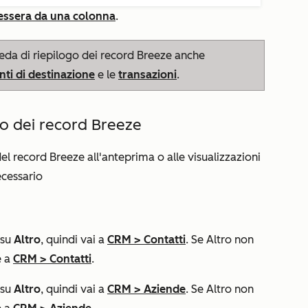
tessera da una colonna
.
heda di
riepilogo dei record Breeze
anche
nti di destinazione
e le
transazioni
.
ogo dei record Breeze
del record Breeze
all'anteprima o alle visualizzazioni
ecessario
 su
Altro
, quindi vai a
CRM
>
Contatti
. Se
Altro
non
e a
CRM
>
Contatti
.
 su
Altro
, quindi vai a
CRM
>
Aziende
. Se
Altro
non