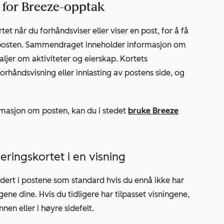
for Breeze-opptak
tet
når du forhåndsviser eller viser en post, for å få
v posten. Sammendraget inneholder informasjon om
taljer om aktiviteter og eierskap. Kortets
håndsvisning eller innlasting av postens side, og
rmasjon om posten, kan du i stedet
bruke Breeze
ringskortet i en visning
udert i postene som standard hvis du ennå ikke har
gene dine. Hvis du tidligere har tilpasset visningene,
nen eller i høyre sidefelt.