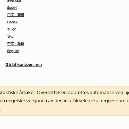
Svenska
Suomi
中文 - 繁體
Dansk
한국어
ไทย
中文 - 简体
English
Gå til kontoen min
 praktiske årsaker. Oversettelsen opprettes automatisk ved 
. Den engelske versjonen av denne artikkelen skal regnes so
r
.
t