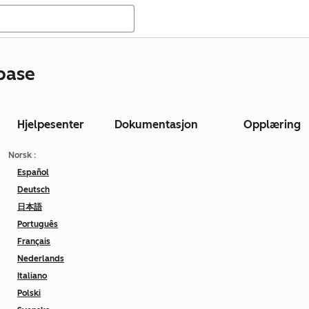
base
Hjelpesenter
Dokumentasjon
Opplæring
Norsk
:
Español
Deutsch
日本語
Português
Français
Nederlands
Italiano
Polski