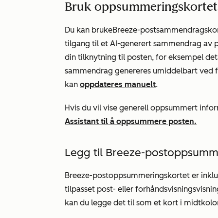
Bruk oppsummeringskortet 
Du kan bruke
Breeze-postsammendragskor
tilgang til et AI-generert sammendrag a
din tilknytning til posten, for eksempel de
sammendrag genereres umiddelbart ved for
kan
oppdateres manuelt
.
Hvis du vil vise generell oppsummert info
Assistant til å oppsummere posten.
Legg til Breeze-postoppsumme
Breeze-postoppsummeringskortet
er inkl
tilpasset post- eller forhåndsvisningsvisnin
kan du legge det til som et kort i midtkolon