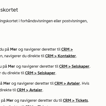
skortet
ngskortet
i forhåndsvisningen eller postvisningen,
 du på
Mer
og navigerer deretter til
CRM
>
n, navigerer du direkte til
CRM
>
Kontakter
.
du på
Mer
og navigerer deretter til
CRM
>
Selskaper
.
 du direkte til
CRM
>
Selskaper
.
på
Mer
og navigerer deretter til
CRM
>
Avtaler
. Hvis
irekte til
CRM
>
Avtaler
.
u på
Mer
og navigerer deretter du til
CRM
>
Tickets
.