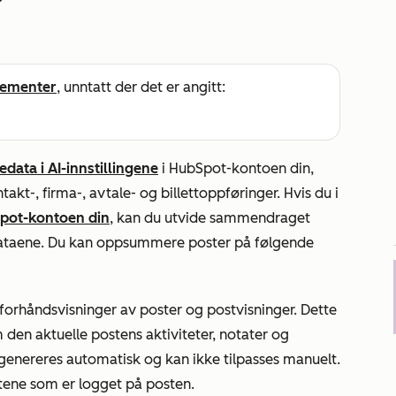
ementer
, unntatt der det er angitt:
edata
i AI-innstillingene
i HubSpot-kontoen din,
kt-, firma-, avtale- og billettoppføringer. Hvis du i
Spot-kontoen din
, kan du utvide sammendraget
m dataene. Du kan oppsummere poster på følgende
forhåndsvisninger av poster og postvisninger. Dette
en aktuelle postens aktiviteter, notater og
nereres automatisk og kan ikke tilpasses manuelt.
etene som er logget på posten.