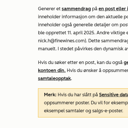
Generer et
sammendrag
på
en post eller
inneholder informasjon om den aktuelle pos
inneholder også generelle detaljer om pos
ble opprettet 11. april 2025. Andre viktige
nick.h@finewines.com). Dette sammendrage
manuelt. I stedet påvirkes den dynamisk a
Hvis du søker etter en post, kan du også
g
kontoen din.
Hvis du ønsker å oppsummer
samtaleopptak
.
Merk:
Hvis du har slått på
Sensitive dat
oppsummerer poster. Du vil for eksempe
eksempel samtaler og salgs-e-poster.