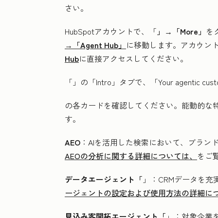
さい。
HubSpotアカウントで、「
」→「More」
を
→「Agent Hub」
に移動します。アカウント
Hub
に直接アクセスしてください。
「
」の「Intro
」タブで、「
Your agentic cus
の各カードを確認してください
。能動的な
す。
AEO
：AIを活用した検索において、ブラン
AEOの分析に関する詳細については、
をご
データエージェント「
」：CRMデータを充
ージェントの設定および使用方法の詳細に
見込み客開拓エージェント「
」：対象企業