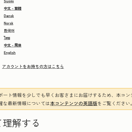
Suomi
中文 - 繁體
Dansk
Norsk
한국어
ไทย
中文 - 简体
English
アカウントをお持ちの方はこちら
ポート情報を少しでも早くお客さまにお届けするため、本コン
確な最新情報については
本コンテンツの英語版
をご覧ください
いて理解する