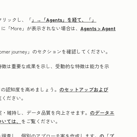
クリックし、「
」→「Agents」
を経て、「
」
に「More」が表示されない場合は、
Agents
>
Agent
tomer journey
」のセクションを確認してください。
特徴は重要な成果を示し、受動的な特徴は能力を示
ドの認知度を高めましょう。
のセットアップおよび
覧ください。
実・維持し、データ品質を向上させます。
のデータエ
ついては、
をご覧ください。
を調査し、個別のアプローチ案を作成します。
の「プ