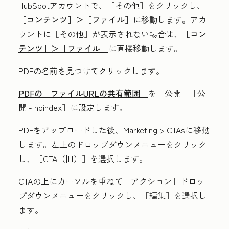
HubSpotアカウントで、
［その他］をクリックし、
［コンテンツ］＞
［ファイル］
に移動します。アカ
ウントに
［その他］が表示されない場合は、
［コン
テンツ］＞
［ファイル］
に直接移動します。
PDFの
名前
を見つけてクリックします。
PDFの［ファイルURLの共有範囲］
を
［公開］
［公
開 - noindex］
に設定します。
PDFをアップロードした後、
Marketing
>
CTAs
に移動
します。左上の
ドロップダウンメニュー
をクリック
し、［CTA（旧）］
を選択します。
CTAの上にカーソルを重ねて
［アクション］
ドロッ
プダウンメニューをクリックし、
［編集］
を選択し
ます。