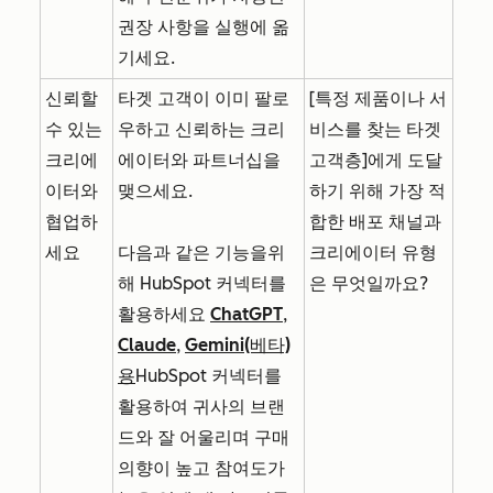
권장 사항을 실행에 옮
기세요.
신뢰할
타겟 고객이 이미 팔로
[특정 제품이나 서
수 있는
우하고 신뢰하는 크리
비스를 찾는 타겟
크리에
에이터와 파트너십을
고객층]에게 도달
이터와
맺으세요.
하기 위해 가장 적
협업하
합한 배포 채널과
세요
다음과 같은 기능을
위
크리에이터 유형
해
HubSpot 커넥터를
은 무엇일까요?
활용하세요
ChatGPT
,
Claude
,
Gemini(베타)
용
HubSpot
커넥터를
활용하여
귀사의 브랜
드와 잘 어울리며 구매
의향이 높고 참여도가