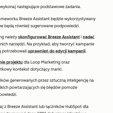
 wykonaj następujące podstawowe zadania.
ameworku Breeze Assistant będzie wykorzystywany
pne będą również sugerowane podpowiedzi.
ng należy
skonfigurować Breeze Assistant
i
nadać
ich narzędzi. Na przykład, aby tworzyć kampanie
ą potrzebowali
uprawnień do edycji kampanii
.
nie projektu
dla Loop Marketing oraz
atkowy kontekst dotyczący marki.
ików generowanych przez sztuczną inteligencję na
lkich powtarzających się błędów pomoże
powiedzi.
aj z Breeze Assistant lub łączników HubSpot dla