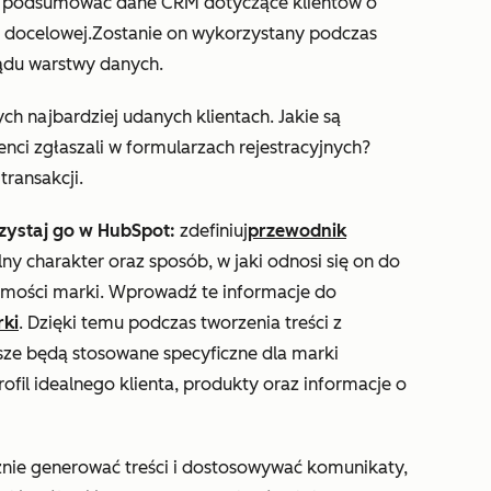
y podsumować dane CRM dotyczące klientów o
y docelowej.
Zostanie on wykorzystany podczas
ądu warstwy danych.
h najbardziej udanych klientach. Jakie są
enci zgłaszali w formularzach rejestracyjnych?
transakcji.
rzystaj go w HubSpot:
zdefiniuj
przewodnik
alny charakter oraz sposób, w jaki odnosi się on do
amości marki. Wprowadź te informacje do
rki
. Dzięki temu podczas tworzenia treści z
wsze będą stosowane specyficzne dla marki
rofil idealnego klienta, produkty oraz informacje o
znie generować treści i dostosowywać komunikaty,