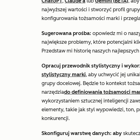
ChatGPT
,
Claude’a
lub
Gemini (BETA)
, ab
najwyższej wartości i stworzyć profil grup
konfigurowania tożsamości marki i przegl
Sugerowana prośba:
opowiedz mi o naszyc
największe problemy, które potencjalni kli
Przedstaw mi historię naszych najlepszych 
Opracuj przewodnik stylistyczny i wyko
stylistyczny marki
, aby uchwycić jej unik
grupy docelowej. Będzie to kontekst tożs
narzędzia
do definiowania tożsamości ma
wykorzystaniem sztucznej inteligencji za
elementy, takie jak styl wypowiedzi, ton, p
konkurencji.
Skonfiguruj warstwę danych: aby
skutec