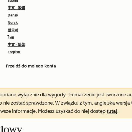
Suomi
中文 - 繁體
Dansk
Norsk
한국어
ไทย
中文 - 简体
English
Przejdź do mojego konta
t podane wyłącznie dla wygody. Tłumaczenie jest tworzone 
nie zostać sprawdzone. W związku z tym, angielska wersja 
owsze informacje. Możesz uzyskać do niej dostęp
tutaj
.
tlowy