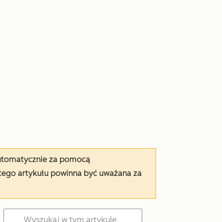
automatycznie za pomocą
tego artykułu powinna być uważana za