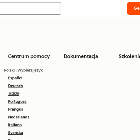
Ge
Centrum pomocy
Dokumentacja
Szkoleni
Polski
: Wybierz język
Español
Deutsch
日本語
Português
Français
Nederlands
Italiano
Svenska