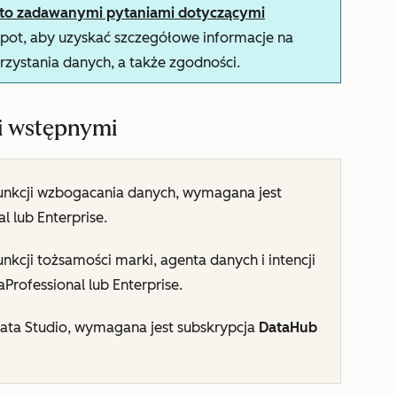
sto zadawanymi pytaniami dotyczącymi
ot, aby uzyskać szczegółowe informacje na
rzystania danych, a także zgodności.
i wstępnymi
unkcji wzbogacania danych, wymagana jest
nal
lub
Enterprise
.
nkcji tożsamości marki, agenta danych i intencji
a
Professional lub
Enterprise
.
ata Studio, wymagana jest subskrypcja
Data
Hub