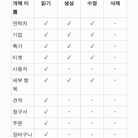
개체 이
읽기
생성
수정
삭제
름
연락처
✓
✓
✓
-
기업
✓
✓
✓
-
특가
✓
✓
✓
-
티켓
✓
✓
✓
-
사용자
✓
-
-
-
세부 항
✓
✓
✓
-
목
견적
✓
-
-
-
청구서
✓
-
-
-
주문
✓
-
-
-
장바구니
✓
-
-
-