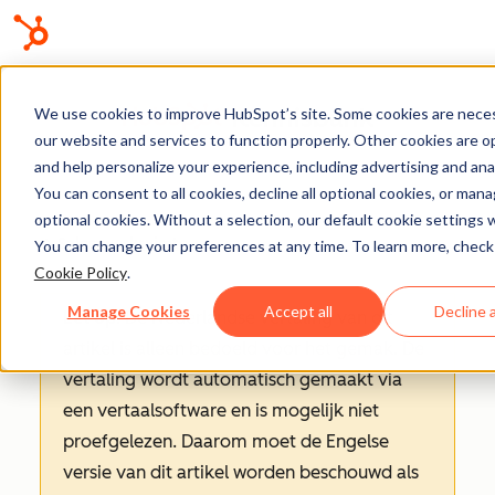
Kennisbank
We use cookies to improve HubSpot’s site. Some cookies are neces
our website and services to function properly. Other cookies are o
and help personalize your experience, including advertising and anal
You can consent to all cookies, decline all optional cookies, or man
optional cookies. Without a selection, our default cookie settings wi
Sales-werkruimte
You can change your preferences at any time. To learn more, check
Cookie Policy
.
Manage Cookies
Accept all
Decline a
Let op
: De Nederlandse vertaling van dit
artikel is alleen bedoeld voor het gemak.
De
vertaling wordt automatisch gemaakt via
een vertaalsoftware en is mogelijk niet
proefgelezen. Daarom moet de Engelse
versie van dit artikel worden beschouwd als