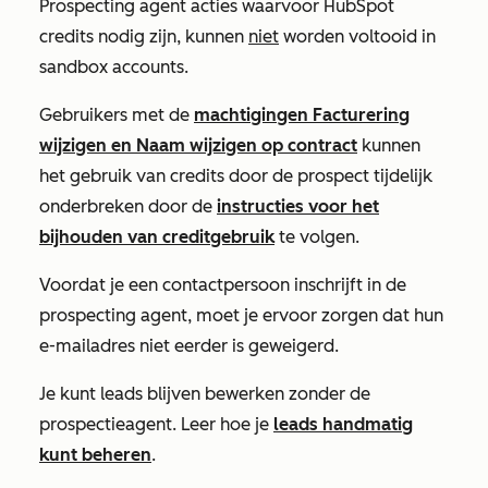
Prospecting agent acties waarvoor HubSpot
credits nodig zijn, kunnen
niet
worden voltooid in
sandbox accounts.
Gebruikers met de
machtigingen Facturering
wijzigen en Naam wijzigen op contract
kunnen
het gebruik van credits door de prospect tijdelijk
onderbreken door de
instructies voor het
bijhouden van creditgebruik
te volgen.
Voordat je een contactpersoon inschrijft in de
prospecting agent, moet je ervoor zorgen dat hun
e-mailadres niet eerder is geweigerd.
Je kunt leads blijven bewerken zonder de
prospectieagent. Leer hoe je
leads handmatig
kunt beheren
.