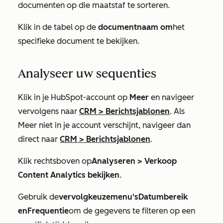
documenten op die maatstaf te sorteren.
Klik in de tabel op de
documentnaam om
het
specifieke document te bekijken.
Analyseer uw sequenties
Klik in je HubSpot-account op
Meer
en navigeer
vervolgens naar
CRM
>
Berichtsjablonen
. Als
Meer
niet in je account verschijnt, navigeer dan
direct naar
CRM
>
Berichtsjablonen
.
Klik rechtsboven op
Analyseren >
Verkoop
Content Analytics bekijken
.
Gebruik de
vervolgkeuzemenu's
Datumbereik
en
Frequentie
om de gegevens te filteren op een