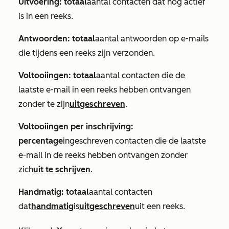
Uitvoering: totaal
aantal contacten dat nog actief
is in een reeks.
Antwoorden: totaal
aantal antwoorden op e-mails
die tijdens een reeks zijn verzonden.
Voltooiingen: totaal
aantal contacten die de
laatste e-mail in een reeks hebben ontvangen
zonder te zijn
uitgeschreven
.
Voltooiingen per inschrijving:
percentage
ingeschreven contacten die de laatste
e-mail in de reeks hebben ontvangen zonder
zich
uit te schrijven
.
Handmatig: totaal
aantal contacten
dat
handmatig
is
uitgeschreven
uit een reeks.