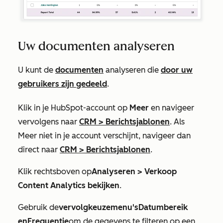
Uw documenten analyseren
U kunt de
documenten
analyseren die
door uw
gebruikers zijn gedeeld
.
Klik in je HubSpot-account op
Meer
en navigeer
vervolgens naar
CRM
>
Berichtsjablonen
. Als
Meer
niet in je account verschijnt, navigeer dan
direct naar
CRM
>
Berichtsjablonen
.
Klik rechtsboven op
Analyseren >
Verkoop
Content Analytics bekijken
.
Gebruik de
vervolgkeuzemenu's
Datumbereik
en
Frequentie
om de gegevens te filteren op een