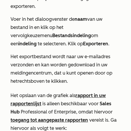
exporteren.
Voer in het dialoogvenster de
naam
van uw
bestand in en klik op het
vervolgkeuzemenu
Bestandsindeling
om
een
indeling
te selecteren. Klik op
Exporteren
.
Het exportbestand wordt naar uw e-mailadres
verzonden en kan worden gedownload in uw
meldingencentrum, dat u kunt openen door op
het
rechtsboven te klikken.
Het opslaan van de grafiek als
rapport in uw
rapportenlijst
is alleen beschikbaar voor
Sales
Hub
Professional
of
Enterprise
, omdat hiervoor
toegang tot aangepaste rapporten
vereist is. Ga
hiervoor als volgt te werk: