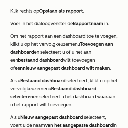
Klik rechts op
Opslaan als rapport
.
Voer in het dialoogvenster de
Rapportnaam
in.
Om het rapport aan een dashboard toe te voegen,
klikt u op het vervolgkeuzemenu
Toevoegen aan
dashboard
en selecteert u of u het aan
een
bestaand dashboard
wilt toevoegen
of
een
nieuw aangepast dashboard
wilt maken
.
Als u
Bestaand dashboard
selecteert, klikt u op het
vervolgkeuzemenu
Bestaand dashboard
selecteren
en selecteert u het dashboard waaraan
u het rapport wilt toevoegen.
Als u
Nieuw aangepast dashboard
selecteert,
voert u de naam
van het aangepaste dashboard
in