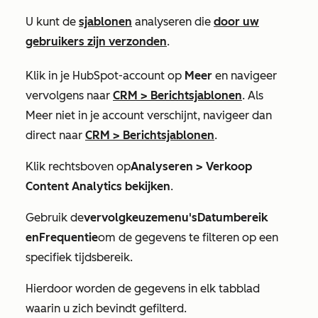
U kunt de
sjablonen
analyseren die
door uw
gebruikers zijn verzonden
.
Klik in je HubSpot-account op
Meer
en navigeer
vervolgens naar
CRM
>
Berichtsjablonen
. Als
Meer
niet in je account verschijnt, navigeer dan
direct naar
CRM
>
Berichtsjablonen
.
Klik rechtsboven op
Analyseren >
Verkoop
Content Analytics bekijken
.
Gebruik de
vervolgkeuzemenu's
Datumbereik
en
Frequentie
om de gegevens te filteren op een
specifiek tijdsbereik.
Hierdoor worden de gegevens in elk tabblad
waarin u zich bevindt gefilterd.