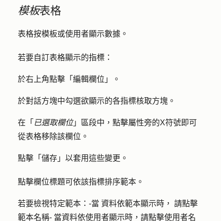
模板
表格
表格按模板或使用者顯示數據。
若要自訂表格顯示的指標：
於右上角點擊「
編輯欄位
」。
於對話方塊中勾選欲顯示的各
指標
核取方塊。
在「
已選取欄位
」區段中，點擊屬性旁的
X
符號即可
從表格移除該欄位。
點擊「
儲存
」以套用這些變更。
點擊
欄位標題
可依該指標排序範本。
若要檢視特定範本：-
當
資料依範本顯示
時，
請
點擊
範本名稱-
當資料依使用者顯示時，請點擊
使用者名