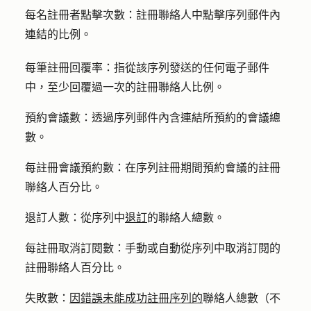
每名註冊者點擊次數：
註冊聯絡人中點擊序列郵件內
連結
的比例
。
每筆註冊回覆率：
指從該序列發送的任何電子郵件
中，至少回覆過一次的註冊聯絡人
比例
。
預約會議數：
透過序列郵件內含連結所預約的會議
總
數
。
每註冊會議預約數：
在序列註冊期間預約會議的註冊
聯絡人
百分比
。
退訂人數：
從序列中
退訂
的聯絡人
總數
。
每註冊取消訂閱數：
手動或自動從序列中取消訂閱的
註冊聯絡人
百分比
。
失敗數：
因錯誤未能成功註冊序列的
聯絡人
總數
（不