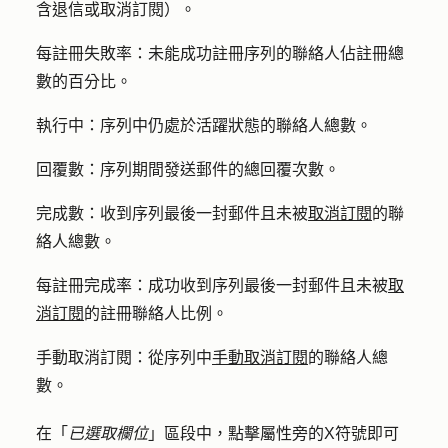
含退信或取消訂閱）。
每註冊失敗率：
未能成功註冊序列的聯絡人佔註冊總
數的
百分比
。
執行中：
序列中仍處於活躍狀態的聯絡人
總
數。
回覆數：
序列期間發送郵件的
總回覆次數
。
完成數：
收到序列最後一封郵件且未被
取消訂閱
的聯
絡人
總數
。
每註冊完成率：
成功收到序列最後一封郵件且未被
取
消訂閱
的註冊聯絡人
比例
。
手動取消訂閱：
從序列中
手動取消訂閱
的聯絡人
總
數
。
在「
已選取欄位
」區段中，點擊屬性旁的
X
符號即可