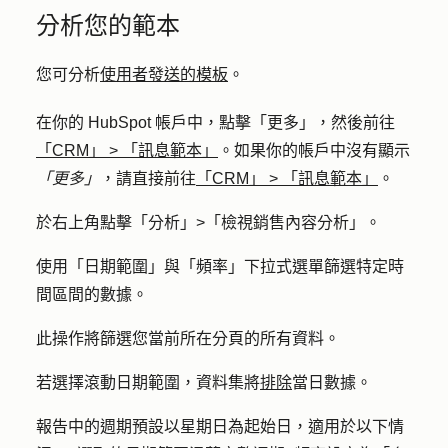
分析您的範本
您可分析
使用者發送的模板
。
在你的 HubSpot 帳戶中，點擊
「更多」
，然後前往
「CRM」
>
「訊息範本」
。如果你的帳戶中沒有顯示
「更多」
，請直接前往
「CRM」
>
「訊息範本」
。
於右上角點擊
「分析」>
「
檢視銷售內容分析
」。
使用「
日期範圍」與
「
頻率」下拉式
選單篩選特定時
間區間的數據。
此操作將篩選您當前所在分頁的所有資料。
若選擇滾動日期範圍，資料集將
排除
當日數據。
報告中的週期預設以星期日為起始日，適用於以下情