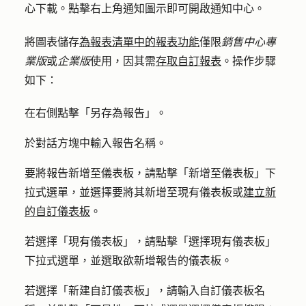
心下載。點擊右上
圖示即可開啟通知中心。
角通知
將圖表儲存
為報表清單中的報表功能
僅限
銷售中心
專
業版
或
企業版
使用，因其需
存取自訂報表
。操作步驟
如下：
在右側點擊「
另存為報告
」。
於對話方塊中輸入
報告名稱
。
要將報告新增至儀表板，請點擊「
新增至儀表板
」下
拉式選單，並選擇要將其新增至
現有儀表板或
建立新
的自訂儀表板
。
若選擇
「現有儀表板
」，請點擊「
選擇現有儀表板
」
下拉式選單，並選取欲新增報告的儀表板。
若選擇
「新建自訂儀表板
」，請
輸入自訂儀表板名