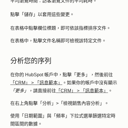
平均瀏覽時間：
訪客瀏覽文件的平均耗時。
點擊「
儲存
」以套用這些變更。
在表格中點擊
欄位標題
，即可依該指標排序文件。
在表格中，點擊
文件名稱即可檢視
該特定文件。
分析您的序列
在你的 HubSpot 帳戶中，點擊
「更多」
，然後前往
「CRM」
>
「訊息範本」
。如果你的帳戶中沒有顯示
「更多」
，請直接前往
「CRM」
>
「訊息範本」
。
在右上角點擊「
分析」>
「
檢視銷售內容分析
」。
使用「
日期範圍」與
「
頻率」下拉式
選單篩選特定時
間區間的數據。