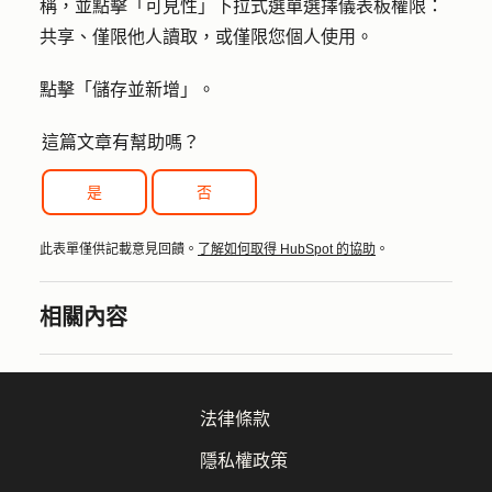
稱
，並點擊「
可見性
」下拉式選單選擇儀表板權限：
共享、僅限他人讀取，或僅限您個人使用。
點擊「
儲存並新增
」。
這篇文章有幫助嗎？
是
否
此表單僅供記載意見回饋。
了解如何取得 HubSpot 的協助
。
相關內容
法律條款
隱私權政策