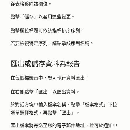
從表格移除該欄位。
點擊「
儲存
」以套用這些變更。
點擊
欄位標題
可依該指標排序序列。
若要檢視特定序列，請點擊該
序列名稱
。
匯出或儲存資料為報告
在每個標籤頁中，您可執行資料匯出：
在右側點擊「
匯出
」以匯出資料。
於對話方塊中輸入
檔案名稱
，點擊「
檔案格式
」下拉
選單選擇
格式
，再點擊「
匯出
」。
匯出檔案將寄送至您的電子郵件地址，並可於通知中