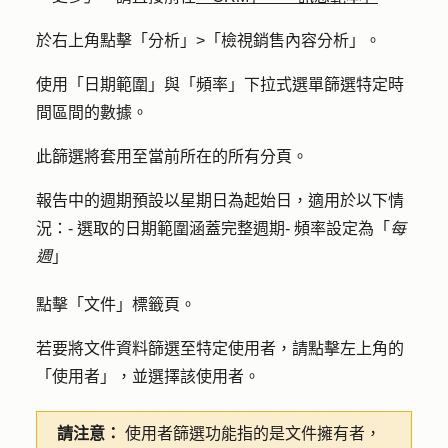
於右上角點擊
「分析」>
「
檢視銷售內容分析
」。
使用「
日期範圍」與
「
頻率」下拉式
選單篩選特定時
間區間的數據。
此篩選將套用至當前所在的所有分頁。
報告中的週期預設以星期日為起始日，適用於以下情
況：- 選取的日期範圍涵蓋完整週期- 頻率設定為「
每
週
」
點擊「
文件
」標籤頁。
若要將文件資料篩選至特定使用者，請點擊左上角的
「
使用者」
，並選擇該
使用者
。
請注意：
使用者篩選功能指的是文件擁有者，