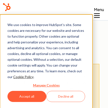
Menu
Kennisbank
We use cookies to improve HubSpot’s site. Some
cookies are necessary for our website and services
to function properly. Other cookies are optional
and help personalize your experience, including
advertising and analytics. You can consent to all
Workflows
cookies, decline all optional cookies, or manage
optional cookies. Without a selection, our default
cookie settings will apply. You can change your
Let op
: De Nederlandse vertaling van dit
preferences at any time. To learn more, check out
artikel is alleen bedoeld voor het gemak.
De
our
Cookie Policy
.
vertaling wordt automatisch gemaakt via
Manage Cookies
een vertaalsoftware en is mogelijk niet
proefgelezen. Daarom moet de Engelse
Accept all
Decline all
versie van dit artikel worden beschouwd als