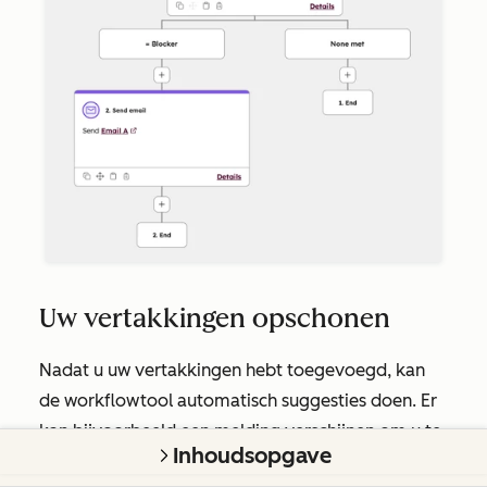
Uw vertakkingen opschonen
Nadat u uw vertakkingen hebt toegevoegd, kan
de workflowtool automatisch suggesties doen. Er
kan bijvoorbeeld een melding verschijnen om u te
Inhoudsopgave
laten weten dat er alternatieve vertakkingsopties