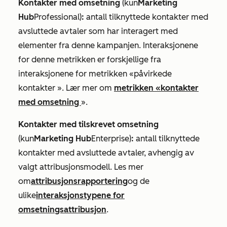
Kontakter med omsetning
(
kun
Marketing
Hub
Professional
)
:
antall tilknyttede kontakter med
avsluttede avtaler som har interagert med
elementer fra denne kampanjen. Interaksjonene
for denne metrikken er forskjellige fra
interaksjonene for
metrikken «påvirkede
kontakter
». Lær mer om
metrikken «kontakter
med omsetning
».
Kontakter med tilskrevet omsetning
(
kun
Marketing Hub
Enterprise
)
:
antall tilknyttede
kontakter med avsluttede avtaler, avhengig av
valgt attribusjonsmodell. Les mer
om
attribusjonsrapportering
og de
ulike
interaksjonstypene for
omsetningsattribusjon
.