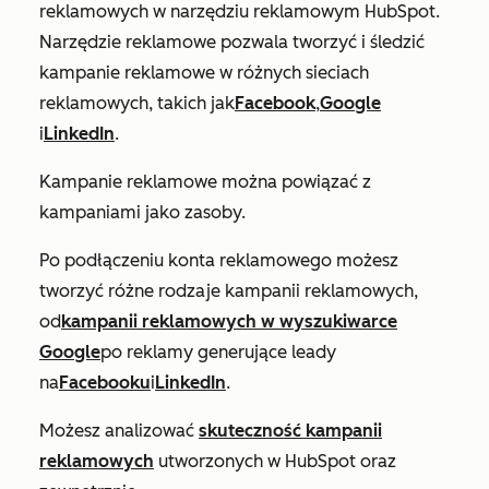
reklamowych w narzędziu reklamowym HubSpot.
Narzędzie reklamowe pozwala tworzyć i śledzić
kampanie reklamowe w różnych sieciach
reklamowych
,
takich jak
Facebook
,
Google
i
LinkedIn
.
Kampanie reklamowe można powiązać z
kampaniami jako zasoby.
Po podłączeniu konta reklamowego możesz
tworzyć różne rodzaje kampanii reklamowych,
od
kampanii reklamowych w wyszukiwarce
Google
po reklamy generujące leady
na
Facebooku
i
LinkedIn
.
Możesz analizować
skuteczność kampanii
reklamowych
utworzonych w HubSpot oraz