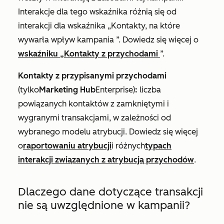
Interakcje dla tego wskaźnika różnią się od
interakcji dla
wskaźnika „Kontakty, na które
wywarła wpływ kampania
”. Dowiedz się więcej o
wskaźniku „Kontakty z przychodami
”.
Kontakty z przypisanymi przychodami
(
tylko
Marketing Hub
Enterprise
)
:
liczba
powiązanych kontaktów z zamkniętymi i
wygranymi transakcjami, w zależności od
wybranego modelu atrybucji. Dowiedz się więcej
o
raportowaniu atrybucji
i różnych
typach
interakcji związanych z atrybucją przychodów
.
Dlaczego dane dotyczące transakcji
nie są uwzględnione w kampanii?