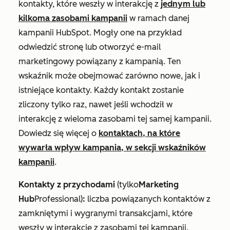
kontakty, które weszły w interakcję z
jednym lub
kilkoma zasobami kampanii
w ramach danej
kampanii HubSpot. Mogły one na przykład
odwiedzić stronę lub otworzyć e-mail
marketingowy powiązany z kampanią. Ten
wskaźnik może obejmować zarówno nowe, jak i
istniejące kontakty. Każdy kontakt zostanie
zliczony tylko raz, nawet jeśli wchodził w
interakcję z wieloma zasobami tej samej kampanii.
Dowiedz się więcej o
kontaktach, na które
wywarła wpływ kampania, w sekcji wskaźników
kampanii
.
Kontakty z przychodami
(
tylko
Marketing
Hub
Professional
)
:
liczba powiązanych kontaktów z
zamkniętymi i wygranymi transakcjami, które
weszły w interakcję z zasobami tej kampanii.