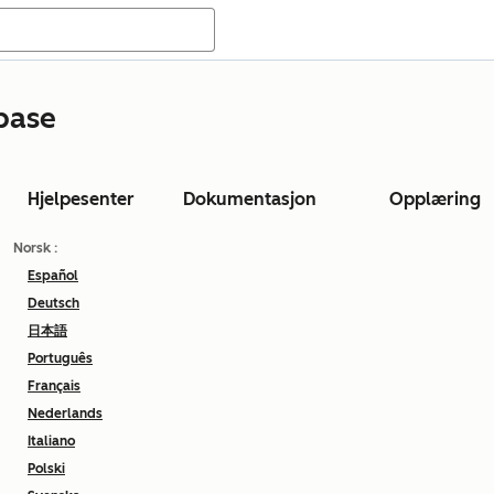
base
Hjelpesenter
Dokumentasjon
Opplæring
Norsk
:
Español
Deutsch
日本語
Português
Français
Nederlands
Italiano
Polski