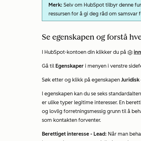
Merk:
Selv om HubSpot tilbyr denne funk
ressursen for å gi deg råd om samsvar fo
Se egenskapen og forstå hver
I HubSpot-kontoen din klikker du på
inn
Gå til
Egenskaper
i menyen i venstre sidefe
Søk etter og klikk på egenskapen
Juridisk
I egenskapen kan du se seks standardalte
er ulike typer legitime interesser. En bere
og lovlig forretningsmessig grunn til å b
som kontakten forventer.
Berettiget interesse - Lead:
Når man behand