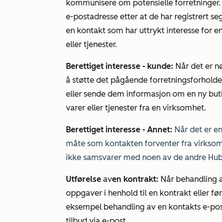
kommunisere om potensielle forretninger.
e-postadresse etter at de har registrert se
en kontakt som har uttrykt interesse for 
eller tjenester.
Berettiget interesse - kunde:
Når det er n
å støtte det pågående forretningsforhold
eller sende dem informasjon om en ny but
varer eller tjenester fra en virksomhet.
Berettiget interesse - Annet:
Når det er en
måte som kontakten forventer fra virksom
ikke samsvarer med noen av de andre Hub
Utførelse
av
en kontrakt:
Når behandling a
oppgaver i henhold til en kontrakt eller fø
eksempel behandling av en kontakts e-po
tilbud via e-post.