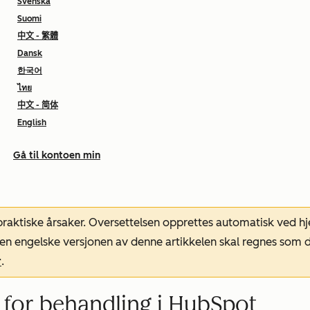
Svenska
Suomi
中文 - 繁體
Dansk
한국어
ไทย
中文 - 简体
English
Gå til kontoen min
 praktiske årsaker. Oversettelsen opprettes automatisk ved 
. Den engelske versjonen av denne artikkelen skal regnes so
r
.
g for behandling i HubSpot