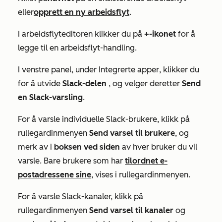
eller
opprett en ny arbeidsflyt
.
I arbeidsflyteditoren klikker du på
+-ikonet
for å
legge til en arbeidsflyt-handling.
I venstre panel, under
Integrerte apper
, klikker du
for å utvide
Slack-delen
, og velger deretter
Send
en Slack-varsling
.
For å varsle individuelle Slack-brukere, klikk på
rullegardinmenyen
Send varsel til brukere
, og
merk av i
boksen ved siden
av hver bruker du vil
varsle. Bare brukere som har
tilordnet e-
postadressene sine
, vises i rullegardinmenyen.
For å varsle Slack-kanaler, klikk på
rullegardinmenyen
Send varsel til kanaler
og