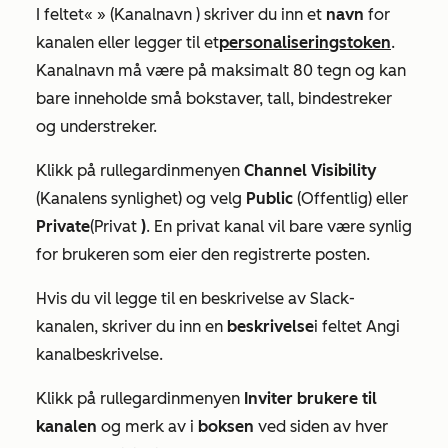
I feltet
«
» (Kanalnavn
) skriver du inn et
navn
for
kanalen eller legger til et
personaliseringstoken
.
Kanalnavn må være på maksimalt 80 tegn og kan
bare inneholde små bokstaver, tall, bindestreker
og understreker.
Klikk på rullegardinmenyen
Channel Visibility
(Kanalens synlighet) og velg
Public
(Offentlig) eller
Private
(Privat
)
. En privat kanal vil bare være synlig
for brukeren som eier den registrerte posten.
Hvis du vil legge til en beskrivelse av Slack-
kanalen, skriver du inn en
beskrivelse
i feltet
Angi
kanalbeskrivelse
.
Klikk på rullegardinmenyen
Inviter brukere til
kanalen
og merk av i
boksen
ved siden av hver