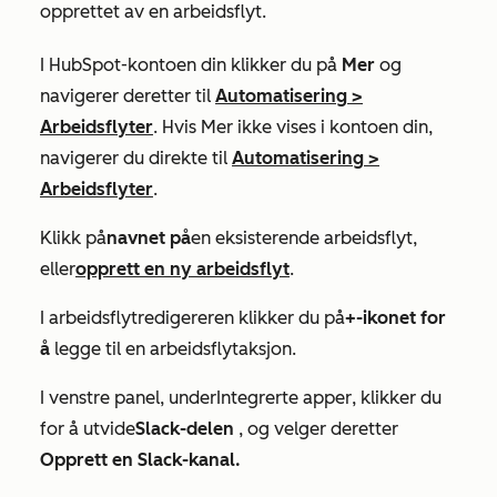
opprettet av en arbeidsflyt.
I HubSpot-kontoen din klikker du på
Mer
og
navigerer deretter til
Automatisering
>
Arbeidsflyter
. Hvis
Mer
ikke vises i kontoen din,
navigerer du direkte til
Automatisering
>
Arbeidsflyter
.
Klikk på
navnet på
en eksisterende arbeidsflyt,
eller
opprett en ny arbeidsflyt
.
I arbeidsflytredigereren klikker du på
+-ikonet for
å
legge til en arbeidsflytaksjon.
I venstre panel, under
Integrerte apper
, klikker du
for å utvide
Slack-delen
, og velger deretter
Opprett en Slack-kanal.