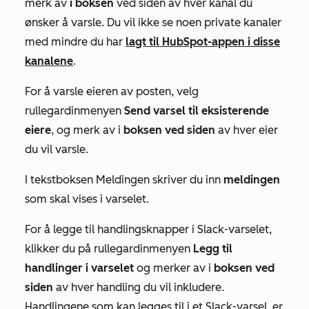
merk av
i boksen
ved siden av hver kanal du
ønsker å varsle. Du vil ikke se noen private kanaler
med mindre du har
lagt til HubSpot-appen i disse
kanalene
.
For å varsle eieren av posten, velg
rullegardinmenyen
Send varsel til eksisterende
eiere
, og merk av i
boksen ved siden
av hver eier
du vil varsle.
I tekstboksen
Meldingen
skriver du inn
meldingen
som skal vises i varselet.
For å legge til handlingsknapper i Slack-varselet,
klikker du på rullegardinmenyen
Legg til
handlinger i varselet
og merker av i
boksen ved
siden
av hver handling du vil inkludere.
Handlingene som kan legges til i et Slack-varsel, er