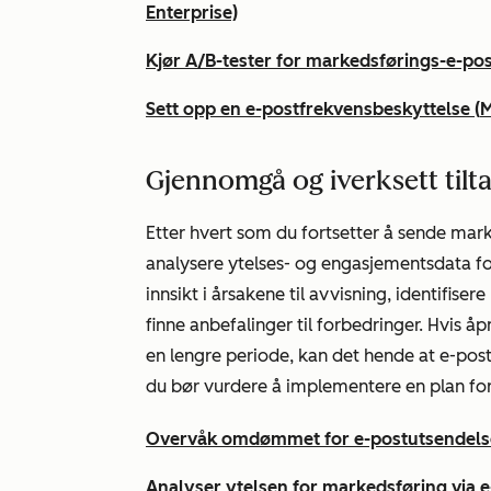
Enterprise)
Kjør A/B-tester for markedsførings-e-pos
Sett opp en e-postfrekvensbeskyttelse
(
M
Gjennomgå og iverksett tilt
Etter hvert som du fortsetter å sende mark
analysere ytelses- og engasjementsdata for
innsikt i årsakene til avvisning, identifis
finne anbefalinger til forbedringer. Hvis åpn
en lengre periode, kan det hende at e-pos
du bør vurdere å implementere en plan f
Overvåk omdømmet for e-postutsendelse
Analyser ytelsen for markedsføring via e