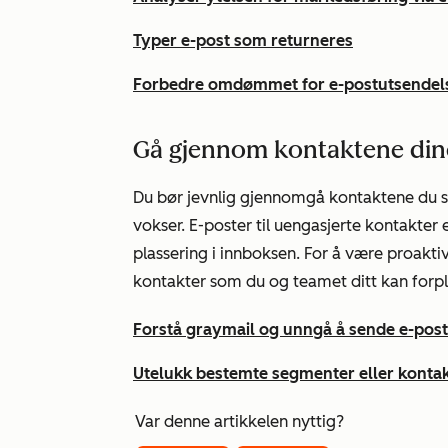
Typer e-post som returneres
Forbedre omdømmet for e-postutsendels
Gå gjennom kontaktene din
Du bør jevnlig gjennomgå kontaktene du s
vokser. E-poster til uengasjerte kontakte
plassering i innboksen. For å være proakti
kontakter som du og teamet ditt kan forpl
Forstå graymail og unngå å sende e-post 
Utelukk bestemte segmenter eller kontak
Var denne artikkelen nyttig?