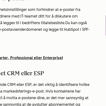
etsinnstillinger som forhindrer at e-poster fra
rdinere med IT-teamet ditt for å diskutere om
gges til i bedriftens tillatelsesliste.
Du kan også
 e-postavsenderdomenet og legge til HubSpot i SPF-
arter
,
Professional
eller
Enterprise
)
net CRM eller ESP
de CRM eller ESP, er det viktig å identifisere hvilke
ta markedsførings-e-post. Hvis kontaktene har
 til å motta e-postene dine, er det mer sannsynlig at
dre sannsynlig at de avslutter abonnementet og