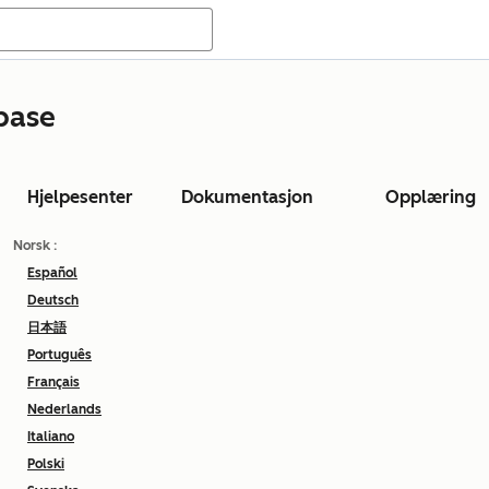
base
Hjelpesenter
Dokumentasjon
Opplæring
Norsk
:
Español
Deutsch
日本語
Português
Français
Nederlands
Italiano
Polski