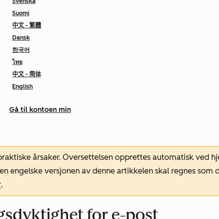
Svenska
Suomi
中文 - 繁體
Dansk
한국어
ไทย
中文 - 简体
English
Gå til kontoen min
 praktiske årsaker. Oversettelsen opprettes automatisk ved 
. Den engelske versjonen av denne artikkelen skal regnes so
r
.
gsdyktighet for e-post