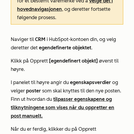
for et bestemt varemerke ved å
velge det i
hovednavigasjonen
, og deretter fortsette
følgende prosess.
Naviger til
CRM
i HubSpot-kontoen din, og velg
deretter det
egendefinerte objektet
.
Klikk på Opprett
[egendefinert objekt]
øverst til
høyre.
I panelet til høyre angir du
egenskapsverdier
og
velger
poster
som skal knyttes til den nye posten.
Finn ut hvordan du
tilpasser egenskapene og
tilknytningene som vises når du oppretter en
post manuelt.
Når du er ferdig, klikker du på Opprett