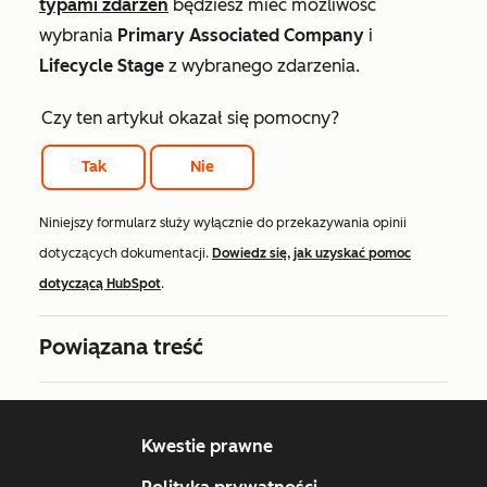
typami zdarzeń
będziesz mieć możliwość
wybrania
Primary Associated Company
i
Lifecycle Stage
z wybranego zdarzenia.
Czy ten artykuł okazał się pomocny?
Tak
Nie
Niniejszy formularz służy wyłącznie do przekazywania opinii
dotyczących dokumentacji.
Dowiedz się, jak uzyskać pomoc
dotyczącą HubSpot
.
Powiązana treść
Kwestie prawne