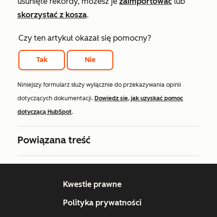
usunięte rekordy, możesz je
zaimportować
lub
skorzystać z kosza
.
Czy ten artykuł okazał się pomocny?
Tak
Nie
Niniejszy formularz służy wyłącznie do przekazywania opinii
dotyczących dokumentacji.
Dowiedz się, jak uzyskać pomoc
dotyczącą HubSpot
.
Powiązana treść
Kwestie prawne
Polityka prywatności