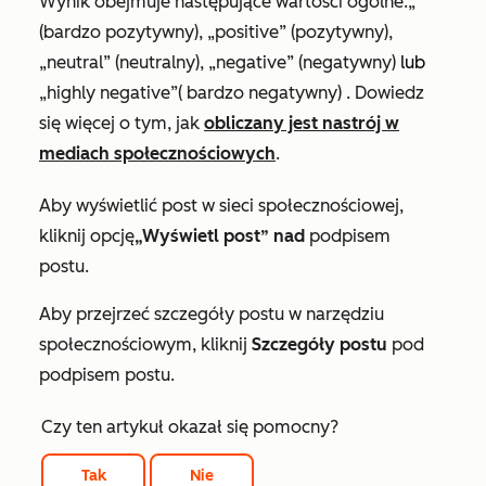
Wynik obejmuje następujące wartości ogólne:
„
”
(bardzo pozytywny), „positive” (pozytywny),
„neutral” (neutralny), „negative” (negatywny)
lub
„highly negative”
(
bardzo negatywny
)
.
Dowiedz
się więcej o tym, jak
obliczany jest nastrój w
mediach społecznościowych
.
Aby wyświetlić post w sieci społecznościowej,
kliknij opcję
„Wyświetl post” nad
podpisem
postu.
Aby przejrzeć szczegóły postu w narzędziu
społecznościowym, kliknij
Szczegóły postu
pod
podpisem postu.
Czy ten artykuł okazał się pomocny?
Tak
Nie