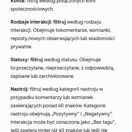
Konta:
filtruj według połączonych kont
społecznościowych.
Rodzaje interakcji: filtruj
według rodzaju
interakcji. Obejmuje to
komentarze
,
wzmianki
,
reposty
,
nowych obserwujących lub wiadomości
prywatne
.
Statusy: filtruj
według statusu. Obejmuje
to:
przeczytane
,
nieprzeczytane
,
z odpowiedzią
,
zapisane
lub
zarchiwizowane
.
Nastrój:
filtruj według kategorii nastroju w
przypadku komentarzy lub wzmianek
zawierających ponad 40 znaków. Kategorie
nastroju obejmują
„Pozytywny”
i
„Negatywny
”.
Interakcja może być
oznaczona jako „Bez tagu”
,
jeśli zawiera mniej niż 40 znaków lub jeśli nie