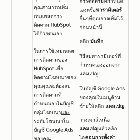
การติดตาม
ที่กำหนด
คุณสามารถเพิ่ม
เองหรือ
พารามิเตอร์
เทมเพลตการ
อื่นๆที่คุณอาจเพิ่มไว้
ติดตาม HubSpot
ก่อนหน้านี้
ได้ด้วยตนเอง
คลิก
บันทึก
ในการใช้เทมเพลต
วิธีลบพารามิเตอร์ที่
การติดตามของ
กำหนดเองออกจาก
HubSpot เพื่อ
แคมเปญ:
ติดตามโฆษณาของ
คุณคุณจะต้องลบ
ในบัญชี Google Ads
การติดตามที่
ของคุณในเมนูด้าน
กำหนดเองในบัญชี
ซ้ายให้คลิก
แคมเปญ
กลุ่มโฆษณา
และ
วางเมาส์เหนือ
ระดับโฆษณาใน
แคมเปญ
แล้วคลิก
บัญชี Google Ads
ไอ
คอนการตั้งค่า
ของคุณ