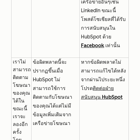
เครือข่ายอื่นๆเช่น
LinkedIn ขณะนี้
โพสต์โซเชียลที่ได้รับ
การสนับสนุนใน
HubSpot ด้วย
Facebook
เท่านั้น
เราไม่
ข้อผิดพลาดนี้จะ
หากข้อผิดพลาดไม่
สามารถ
ปรากฏขึ้นเมื่อ
สามารถแก้ไขได้หลัง
ติดตาม
HubSpot ไม่
จากผ่านไประยะหนึ่ง
โฆษณา
สามารถใช้การ
โปรด
ติดต่อฝ่าย
ของคุณ
ติดตามกับโฆษณา
สนับสนุน HubSpot
ได้ใน
ของคุณได้แต่ไม่มี
ขณะนี้
ข้อมูลเพิ่มเติมจาก
เราจะ
เครือข่ายโฆษณา
ลองอีก
ครั้ง
โดย