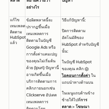
พลาด
หมายความว่า
ปัญหา
อย่างไร
แก้ไข
ข้อผิดพลาดนี้จะ
วิธีแก้ปัญหานี้:
เทมเพลต
ปรากฏขึ้นเมื่อ
ปิดการติดตาม
ติดตาม
เทมเพลตการ
HubSpot
อัตโนมัติของ
ติดตามในบัญชี
แล้ว
HubSpot สำหรับบัญชี
Google Ads หรือ
นั้น:
การตั้งค่าแคมเปญ
ของคุณไม่เริ่มต้น
ในบัญชี HubSpot
ด้วย {lpurl} ปัญหานี้
ของคุณ คลิก
อาจเกิดขึ้นเมื่อ
ไอคอนการตั้งค่า
ใน
บริการติดตามการ
แถบนำทางด้านบน
คลิกภายนอกเช่น
ในเมนูแถบด้านข้าง
Clickserve อัปเดต
ซ้ายให้ไปที่
การ
เทมเพลตการ
ตลาด
>
โฆษณา
ติดตามโดย