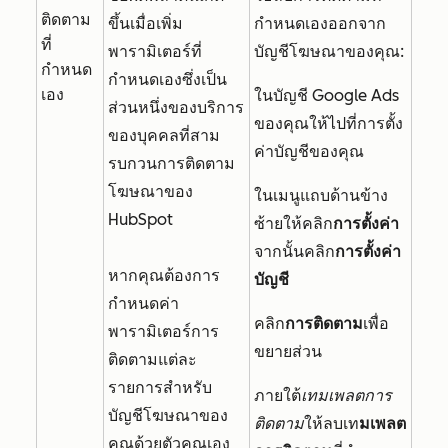
ติดตาม
ขึ้นเมื่อเพิ่ม
กำหนดเองออกจาก
ที่
พารามิเตอร์ที่
บัญชีโฆษณาของคุณ:
กำหนด
กำหนดเองซึ่งเป็น
เอง
ในบัญชี Google Ads
ส่วนหนึ่งของบริการ
ของคุณให้ไปที่การตั้ง
ของบุคคลที่สาม
ค่าบัญชีของคุณ
รบกวนการติดตาม
โฆษณาของ
ในเมนูแถบด้านข้าง
HubSpot
ซ้ายให้คลิก
การตั้งค่า
จากนั้นคลิก
การตั้งค่า
หากคุณต้องการ
บัญชี
กำหนดค่า
คลิก
การติดตาม
เพื่อ
พารามิเตอร์การ
ขยายส่วน
ติดตามแต่ละ
รายการสำหรับ
ภายใต้
เทมเพลตการ
บัญชีโฆษณาของ
ติดตาม
ให้ลบเท
มเพลต
คุณด้วยตัวคุณเอง