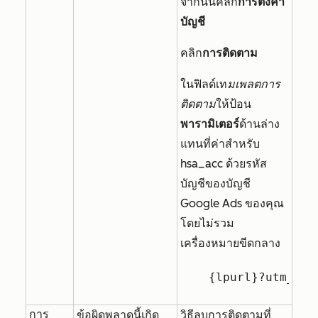
จากนั้นคลิก
การตั้งค่า
บัญชี
คลิก
การติดตาม
ในฟิลด์เท
มเพลตการ
ติดตาม
ให้ป้อน
พารามิเตอร์
ด้านล่าง
แทนที่ค่าสำหรับ
hsa
_acc
ด้วยรหัส
บัญชีของบัญชี
Google Ads ของคุณ
โดยไม่รวม
เครื่องหมายขีดกลาง
{lpurl}?utm_ter
การ
ข้อผิดพลาดนี้เกิด
วิธีลบการติดตามที่