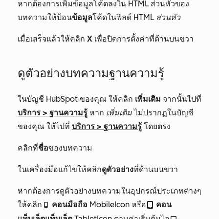
หากต้องการเพิ่มข้อมูลโค้ดลงใน HTML ส่วนหัวของ
บทความให้ป้อน
ข้อมูล
โค้ดในฟิลด์
HTML ส่วนหัว
เมื่อเสร็จแล้วให้คลิก
X
เพื่อปิดการตั้งค่าที่ด้านบนขวา
ดูตัวอย่างบทความฐานความรู้
ในบัญชี HubSpot ของคุณ ให้คลิก
เพิ่มเติม
จากนั้นไปที่
บริการ
>
ฐานความรู้
หาก
เพิ่มเติม
ไม่ปรากฏในบัญชี
ของคุณ ให้ไปที่
บริการ
>
ฐานความรู้
โดยตรง
คลิกที่
ชื่อ
ของบทความ
ในเครื่องมือแก้ไขให้คลิก
ดูตัวอย่าง
ที่ด้านบนขวา
หากต้องการดูตัวอย่างบทความในอุปกรณ์ประเภทต่างๆ
ให้คลิก
คอนมือถือ
MobileIcon หรือ
คอน
mobileIcon
tabletIcon
แท็บเล็ตแท็บเล็ต
TabletIcon ตามค่าเริ่มต้นไอ