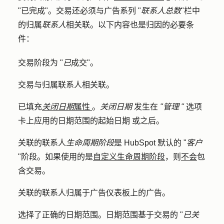
"已完成"。交易还必须与广告系列 "
联系人总数
"栏中
的归属
联系人
相关联。以下内容也是归因的必要条
件：
交易阶段为 "
已
成交"。
交易与归属联系人相关联。
已填充
关闭日期
属性
。
关闭日期
发生在
"管理 "
选项
卡上应用的日期范围的
起始日期
或之后。
关联的联系人
生命周期阶段
是 HubSpot 默认的 "
客户
"阶段。如果使用的是
自定义生命周期阶段
，则
不会
包
含交易。
关联的联系人归属于广告仪表板上的广告。
选择了正确的日期范围。日期范围基于交易的 "
已关