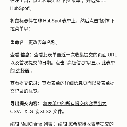
在左上角，点击
表单类型
下拉 菜单
，并选择
“非
HubSpot”
。
将鼠标悬停在非 HubSpot 表单上，然后点击
“操作
”下
拉菜单以：
重命名：
更改表单名称。
查看
信息：
查看此表单最近一次
收集
提交的页面 URL
以及首次提交的日期。点击
“高级信息
”以显示
此表单
的 选择器
。
查看提交记录：
查看表单的详细信息页面以及
表单提
交记录的概览
。
导出提交内容：
将表单中的所有提交内容导出为
CSV、XLS 或 XLSX 文件。
编辑 MailChimp 列表
：
编辑 您希望接收表单提交的