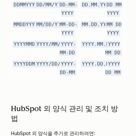
DDMMYYYY
DD/MM/YYYY
DD-MM-
DD.MM.YYYY
DD MM
YYYY
YYYY
MMDDYYYY
MM/DD/YYYY
MM-DD-
MM.DD.YYYY
MM DD
YYYY
YYYY
YYYYMMDD
YYYY/MM/DD
YYYY-
YYYY.MM.DD
YYYY
MM-DD
MM DD
YYYYDDMM
YYYY/DD/MM
YYYY-
YYYY.DD.MM
YYYY
DD-MM
DD MM
HubSpot 외 양식 관리 및 조치 방
법
HubSpot 외 양식을 추가로 관리하려면: