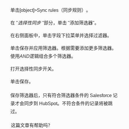
单击
[object]
>
Sync rules（同步规则
）。
在 "
选择性同步 "
部分，单击 "
添加筛选器
"。
在右侧面板中，单击
字段
下拉菜单并选择过滤器。
单击
保存并应用筛选器
。根据需要添加更多筛选器。
使用
AND
逻辑组合多个筛选器。
打开选择性同步
开关
。
单击
保存
。
保存筛选器后，只有符合筛选器条件的 Salesforce 记
录才会同步到 HubSpot。不符合条件的记录将被跳
过。
这篇文章有帮助吗？