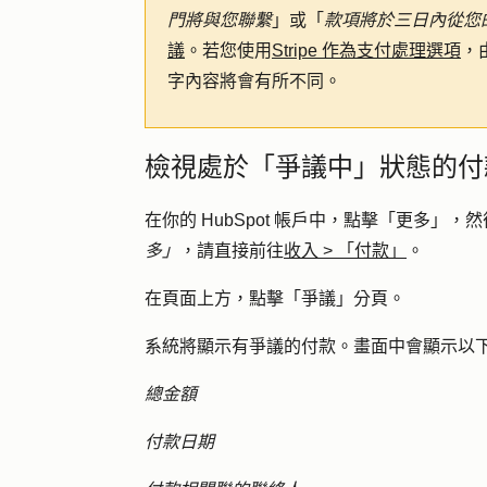
門將與您聯繫
」或「
款項將於三日內從您
議
。若您使用
Stripe 作為支付處理選項
，
字內容將會有所不同。
檢視處於「爭議中」狀態的付
在你的 HubSpot 帳戶中，點擊
「更多」
，然
多」
，請直接前往
收入
>
「付款」
。
在頁面上方，點擊「
爭議
」分頁。
系統將顯示有爭議的付款。畫面中會顯示以
總金額
付款日期