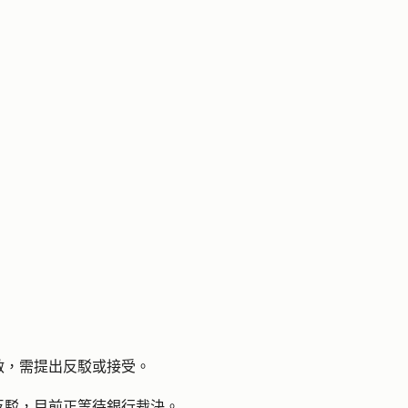
啟，需提出反駁或接受。
反駁，目前正等待銀行裁決。