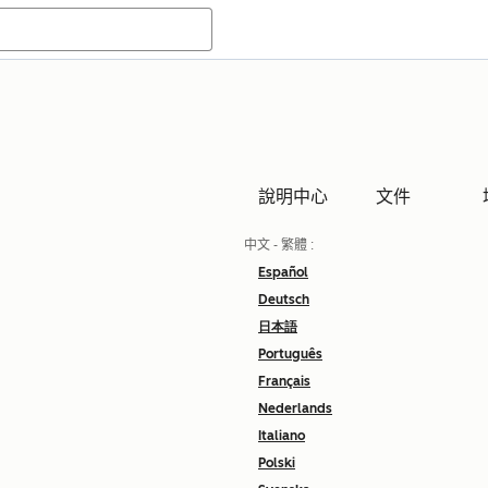
說明中心
文件
中文 - 繁體
:
Español
Deutsch
日本語
Português
Français
Nederlands
Italiano
Polski