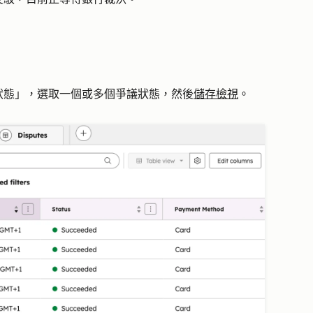
狀態
」，選取一個或多個
爭議狀態
，然後
儲存檢視
。