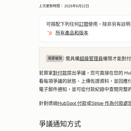
上次更新時間：
2026年6月22日
可搭配下列任何
訂閱
使用，除非另有註明
所有產品和版本
需具備
超級管理員
權限才能對付
需要權限
若買家
對付款
提出爭議，您可直接在您的 Hu
看每項爭議的狀態、上傳佐證資料，並回應
電子郵件通知，並可從付款紀錄中查閱完整的
針對透過
HubSpot 付款
或
Stripe 作為付款
爭議通知方式