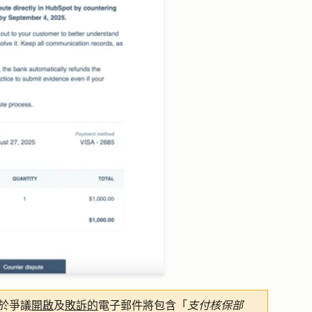
於爭議
開啟
及
敗訴的
電子郵件將包含「
支付核保部