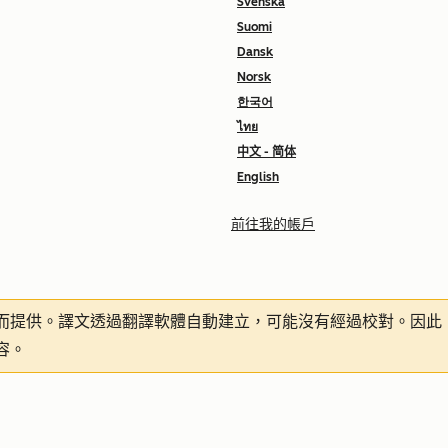
Svenska
Suomi
Dansk
Norsk
한국어
ไทย
中文 - 简体
English
前往我的帳戶
而提供。譯文透過翻譯軟體自動建立，可能沒有經過校對。因此
容。