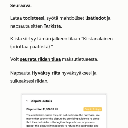
Seuraava
.
Lataa
todisteesi
, syötä mahdolliset
lisätiedot
ja
napsauta sitten
Tarkista
.
Kiista siirtyy tämän jälkeen tilaan
”Kiistanalainen
(odottaa päätöstä)
”.
Voit
seurata riidan tilaa
maksutietueesta.
Napsauta
Hyväksy riita
hyväksyäksesi ja
sulkeaksesi riidan.