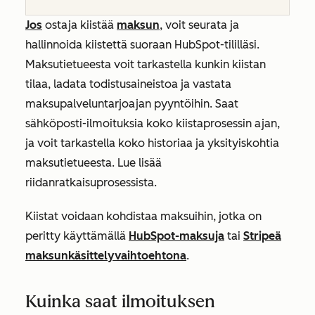
Jos
ostaja kiistää
maksun
, voit seurata ja
hallinnoida kiistettä suoraan HubSpot-tililläsi.
Maksutietueesta voit tarkastella kunkin kiistan
tilaa, ladata todistusaineistoa ja vastata
maksupalveluntarjoajan pyyntöihin. Saat
sähköposti-ilmoituksia koko kiistaprosessin ajan,
ja voit tarkastella koko historiaa ja yksityiskohtia
maksutietueesta. Lue lisää
riidanratkaisuprosessista.
Kiistat voidaan kohdistaa maksuihin, jotka on
peritty käyttämällä
HubSpot-maksuja
tai
Stripeä
maksunkäsittelyvaihtoehtona
.
Kuinka saat ilmoituksen