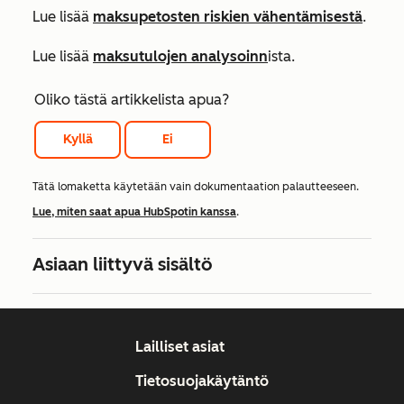
Lue lisää
maksupetosten riskien vähentämisestä
.
Lue lisää
maksutulojen analysoinn
ista.
Oliko tästä artikkelista apua?
Kyllä
Ei
Tätä lomaketta käytetään vain dokumentaation palautteeseen.
Lue, miten saat apua HubSpotin kanssa
.
Asiaan liittyvä sisältö
Lailliset asiat
Tietosuojakäytäntö