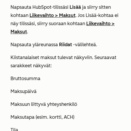
Napsauta HubSpot-tilissäsi
Lisää
ja siirry sitten
kohtaan
Liikevaihto
>
Maksut
. Jos
Lisää
-kohtaa ei
näy tilissäsi, siirry suoraan kohtaan
Liikevaihto
>
Maksut
.
Napsauta yläreunassa
Riidat
-välilehteä.
Kiistanalaiset maksut tulevat näkyviin. Seuraavat
sarakkeet näkyvät:
Bruttosumma
Maksupäivä
Maksuun liittyvä yhteyshenkilö
Maksutapa (esim. kortti, ACH)
Tila