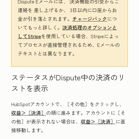
Dispute Eメールには、
決済機能の引受からご
連絡を
差し上げるか、
3日以内に口座からお
金が引き落
とされます。
チャージバック
につ
いてもっと詳しく。
決済処理のオプションと
してStripe
を使用している場合、Stripeによっ
てプロセスが直接管理されるため、Eメールの
テキストとは異なります。
ステータスがDispute中の決済のリ
ストを表示
HubSpotアカウントで、
［その他］をクリックし、
収益＞
［決済］
の順に進みます。アカウントに
［そ
の他］が表示されない場合は、
収益＞
［決済］
に直
接移動します。