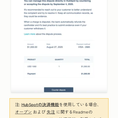
注:
HubSpotの決済機能
を使用している場合、
オープン
および
失注
に関するReadmeの