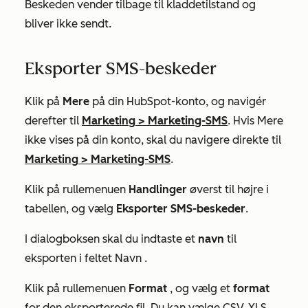
Beskeden vender tilbage til kladdetilstand og
bliver ikke sendt.
Eksporter SMS-beskeder
Klik på
Mere
på din HubSpot-konto, og navigér
derefter til
Marketing
>
Marketing-SMS
. Hvis
Mere
ikke vises på din konto, skal du navigere direkte til
Marketing
>
Marketing-SMS
.
Klik på rullemenuen
Handlinger
øverst til højre i
tabellen, og vælg
Eksporter SMS-beskeder
.
I dialogboksen skal du indtaste et
navn
til
eksporten i feltet
Navn
.
Klik på rullemenuen
Format
, og vælg et
format
for den eksporterede fil. Du kan vælge CSV, XLS