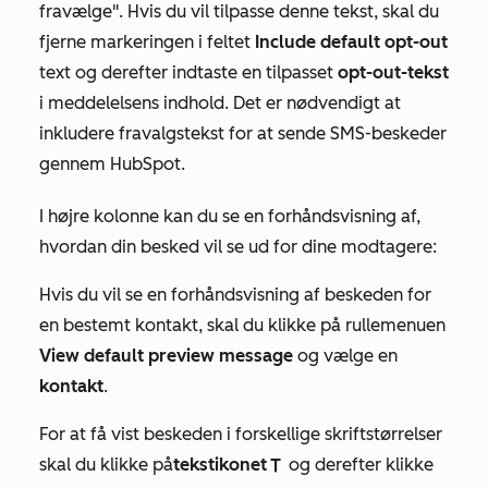
fravælge". Hvis du vil tilpasse denne tekst, skal du
fjerne markeringen i feltet
Include default opt-out
text og derefter indtaste en tilpasset
opt-out-tekst
i meddelelsens indhold. Det er nødvendigt at
inkludere fravalgstekst for at sende SMS-beskeder
gennem HubSpot.
I højre kolonne kan du se en forhåndsvisning af,
hvordan din besked vil se ud for dine modtagere:
Hvis du vil se en forhåndsvisning af beskeden for
en bestemt kontakt, skal du klikke på rullemenuen
View default preview message
og vælge en
kontakt
.
For at få vist beskeden i forskellige skriftstørrelser
skal du klikke på
tekstikonet
og derefter klikke
text