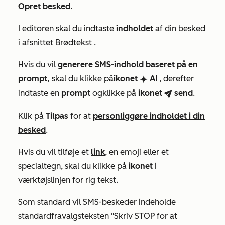
Opret besked
.
I editoren skal du indtaste
indholdet
af din besked
i afsnittet
Brødtekst
.
Hvis du vil
generere SMS-indhold baseret på en
prompt,
skal du klikke på
ikonet
AI
,
derefter
breezeSingleStar
indtaste en
prompt
og
klikke på
ikonet
send
.
breezeSend
Klik på
Tilpas
for at
personliggøre indholdet i din
besked
.
Hvis du vil tilføje et
link
, en emoji eller et
specialtegn, skal du klikke på
ikonet
i
værktøjslinjen for rig tekst.
Som standard vil SMS-beskeder indeholde
standardfravalgsteksten "Skriv STOP for at