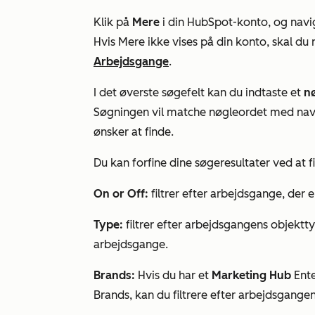
Klik på
Mere
i din HubSpot-konto, og navig
Hvis
Mere
ikke vises på din konto, skal du 
Arbejdsgange
.
I det øverste søgefelt kan du indtaste et
n
Søgningen vil matche nøgleordet med navn
ønsker at finde.
Du kan forfine dine søgeresultater ved at f
On or Off:
filtrer efter arbejdsgange, der er 
Type:
filtrer efter arbejdsgangens objektt
arbejdsgange.
Brands:
Hvis du har et
Marketing Hub
Ente
Brands
, kan du filtrere efter arbejdsgangen