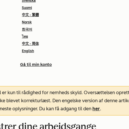
Svenska
Suomi
中文 - 繁體
Norsk
한국어
ไทย
中文 - 简体
English
Gå til min konto
l er kun til rådighed for nemheds skyld. Oversættelsen opret
ke blevet korrekturlæst. Den engelske version af denne artik
neste oplysninger. Du kan få adgang til den
her
.
trer dine arbejdsgange