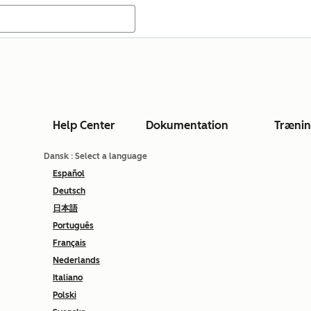
Help Center
Dokumentation
Træni
Dansk
: Select a language
Español
Deutsch
日本語
Português
Français
Nederlands
Italiano
Polski