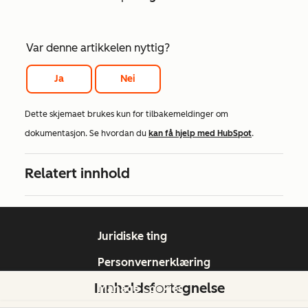
Var denne artikkelen nyttig?
Ja
Nei
Dette skjemaet brukes kun for tilbakemeldinger om
dokumentasjon. Se hvordan du
kan få hjelp med HubSpot
.
Relatert innhold
Juridiske ting
Personvernerklæring
Innholdsfortegnelse
Manage Cookies