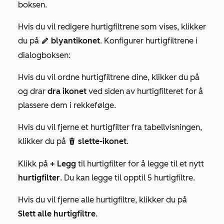
boksen.
Hvis du vil redigere hurtigfiltrene som vises, klikker
du på
blyantikonet
. Konfigurer hurtigfiltrene i
edit
dialogboksen:
Hvis du vil ordne hurtigfiltrene dine, klikker du på
og drar
dra ikonet
ved siden av hurtigfilteret for å
plassere dem i rekkefølge.
Hvis du vil fjerne et hurtigfilter fra tabellvisningen,
klikker du på
slette-ikonet
.
delete
Klikk på
+ Legg
til hurtigfilter for å legge til et nytt
hurtigfilter
. Du kan legge til opptil 5 hurtigfiltre.
Hvis du vil fjerne alle hurtigfiltre, klikker du på
Slett alle hurtigfiltre
.