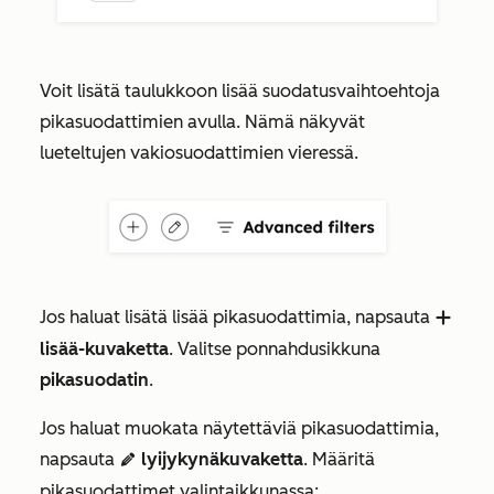
Voit lisätä taulukkoon lisää suodatusvaihtoehtoja
pikasuodattimien avulla. Nämä näkyvät
lueteltujen vakiosuodattimien vieressä.
Jos haluat lisätä lisää pikasuodattimia, napsauta
addIcon
lisää-kuvaketta
. Valitse ponnahdusikkuna
pikasuodatin
.
Jos haluat muokata näytettäviä pikasuodattimia,
napsauta
lyijykynäkuvaketta
. Määritä
edit
pikasuodattimet valintaikkunassa: