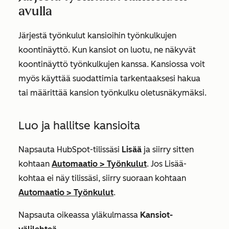
avulla
Järjestä työnkulut kansioihin työnkulkujen
koontinäyttö. Kun kansiot on luotu, ne näkyvät
koontinäyttö työnkulkujen kanssa. Kansiossa voit
myös käyttää suodattimia tarkentaaksesi hakua
tai määrittää kansion työnkulku oletusnäkymäksi.
Luo ja hallitse kansioita
Napsauta HubSpot-tilissäsi
Lisää
ja siirry sitten
kohtaan
Automaatio
>
Työnkulut
. Jos
Lisää
-
kohtaa ei näy tilissäsi, siirry suoraan kohtaan
Automaatio
>
Työnkulut
.
Napsauta oikeassa yläkulmassa
Kansiot-