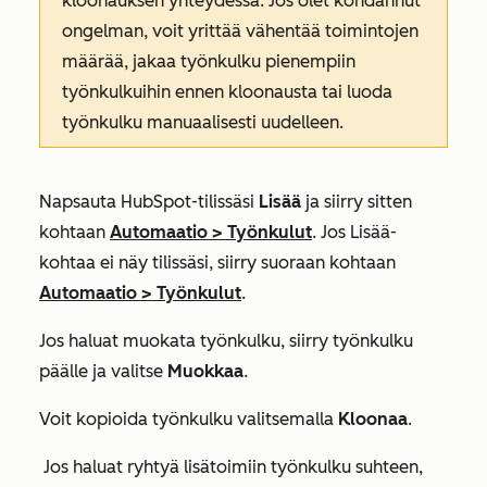
kloonauksen yhteydessä. Jos olet kohdannut
ongelman, voit yrittää vähentää toimintojen
määrää, jakaa työnkulku pienempiin
työnkulkuihin ennen kloonausta tai luoda
työnkulku manuaalisesti uudelleen.
Napsauta HubSpot-tilissäsi
Lisää
ja siirry sitten
kohtaan
Automaatio
>
Työnkulut
. Jos
Lisää
-
kohtaa ei näy tilissäsi, siirry suoraan kohtaan
Automaatio
>
Työnkulut
.
Jos haluat muokata työnkulku, siirry työnkulku
päälle ja valitse
Muokkaa
.
Voit kopioida työnkulku valitsemalla
Kloonaa
.
Jos haluat ryhtyä lisätoimiin työnkulku suhteen,