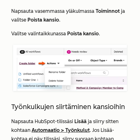
Napsauta vasemmassa yläkulmassa
Toiminnot
ja
valitse
Poista kansio
.
Valitse valintaikkunassa
Poista kansio
.
Työnkulkujen siirtäminen kansioihin
Napsauta HubSpot-tilissäsi
Lisää
ja siirry sitten
kohtaan
Automaatio
>
Työnkulut
. Jos
Lisää
-
kohtaa ei näy tilissäsi, siirry suoraan kohtaan