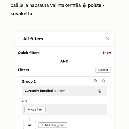
päälle ja napsauta valintakenttää
poista -
delete
kuvaketta
.