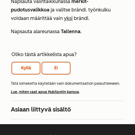
Napsauta valintaikkunassa
merkit-
pudotusvalikkoa
ja valitse brändi. työnkulku
voidaan määrittää vain
yksi
brändi.
Napsauta alareunassa
Tallenna
.
Oliko tästä artikkelista apua?
Kyllä
Ei
Tätä lomaketta käytetään vain dokumentaation palautteeseen.
Lue, miten saat apua HubSpotin kanssa
.
Asiaan liittyvä sisältö