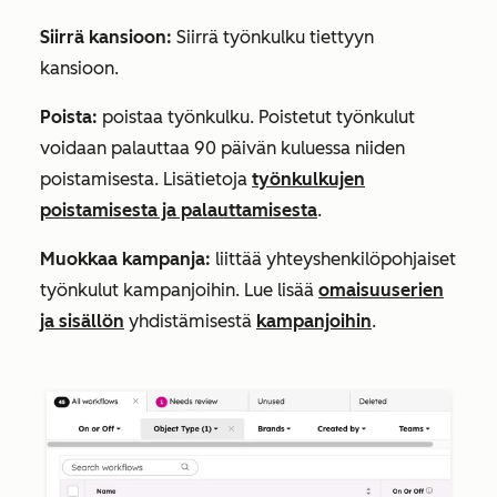
Siirrä kansioon:
Siirrä työnkulku tiettyyn
kansioon.
Poista:
poistaa työnkulku. Poistetut työnkulut
voidaan palauttaa 90 päivän kuluessa niiden
poistamisesta. Lisätietoja
työnkulkujen
poistamisesta ja palauttamisesta
.
Muokkaa kampanja:
liittää yhteyshenkilöpohjaiset
työnkulut kampanjoihin. Lue lisää
omaisuuserien
ja sisällön
yhdistämisestä
kampanjoihin
.