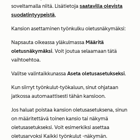
soveltamalla niitä. Lisätietoja
saatavilla olevista
suodatintyypeistä
,
Kansion asettaminen työnkulku oletusnäkymäksi:
Napsauta oikeassa yläkulmassa
Määritä
oletusnäkymäksi
. Voit joutua selaamaan tätä
vaihtoehtoa.
Valitse valintaikkunassa
Aseta oletusasetukseksi
.
Kun siirryt työnkulut-työkaluun, sinut ohjataan
jatkossa automaattisesti tähän kansioon.
Jos haluat poistaa kansion oletusasetuksena, sinun
on määritettävä toinen kansio tai näkymä
oletusasetukseksi. Voit esimerkiksi asettaa
oletusarvoksi
Kaikki työnkulut
-näkymän.