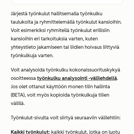
Järjestä työnkulut hallitsemalla työnkulku
taulukoita ja ryhmittelemällä työnkulut kansioihin.
Voit esimerkiksi ryhmitellä työnkulut erillisiin
kansioihin eri tarkoituksia varten, kuten
yhteystieto jakamiseen tai liidien hoivaus liittyviä
työnkulkuja varten.
Voit analysoida työnkulku kokonaissuorituskykyä
osoitteessa
työnkulku
analysointi
-välilehdellä
.
Jos olet ottanut käyttöön monen tilin hallinta
(BETA
), voit myös kopioida työnkulkuja tilien
välillä.
Työnkulut-sivulta voit siirtyä seuraaviin välilehtiin:
Kaikki työnkulut:
kaikki työnkulut, jotka on luotu