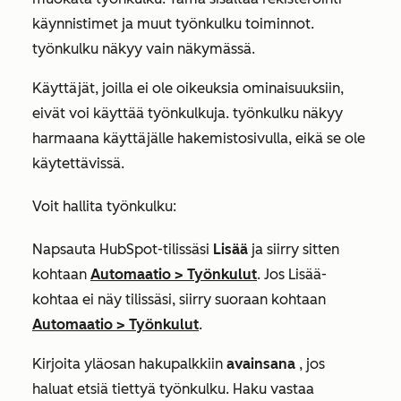
käynnistimet ja muut työnkulku toiminnot.
työnkulku näkyy vain näkymässä.
Käyttäjät, joilla ei ole oikeuksia ominaisuuksiin,
eivät voi käyttää työnkulkuja. työnkulku näkyy
harmaana käyttäjälle hakemistosivulla, eikä se ole
käytettävissä.
Voit hallita työnkulku:
Napsauta HubSpot-tilissäsi
Lisää
ja siirry sitten
kohtaan
Automaatio
>
Työnkulut
. Jos
Lisää
-
kohtaa ei näy tilissäsi, siirry suoraan kohtaan
Automaatio
>
Työnkulut
.
Kirjoita yläosan hakupalkkiin
avainsana
, jos
haluat etsiä tiettyä työnkulku. Haku vastaa