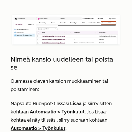
Nimeä kansio uudelleen tai poista
se
Olemassa olevan kansion muokkaaminen tai
poistaminen:
Napsauta HubSpot-tilissäsi
Lisää
ja siirry sitten
kohtaan
Automaatio
>
Työnkulut
. Jos
Lisää
-
kohtaa ei näy tilissäsi, siirry suoraan kohtaan
Automaatio
>
Työnkulut
.