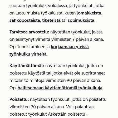
suoraan työnkulut-työkalussa, ja työnkulut, jotka
on luotu muista työkaluista, kuten
lomakkeista
,
sähköposteista
,
tiketeistä
tai
sopimuksista
.
Tarvitsee arvostelu:
näytetään työnkulut, joissa
on esiintynyt virheitä viimeisten 7 päivän aikana.
Opi tunnistaminen ja
korjaamaan yleisiä
työnkulku virheitä
.
Käyttämättömät:
näytetään työnkulut, jotka on
poistettu käytöstä tai jotka eivät ole suorittaneet
mitään toimintoja viimeisten 90 päivän aikana.
Opi
hallitsemaan käyttämättömiä työnkulkuja
.
Poistettu:
näytetään työnkulut, jotka on poistettu
viimeisten 90 päivän aikana. Voit palauttaa
poistetut työnkulut
Äskettäin poistettu
-