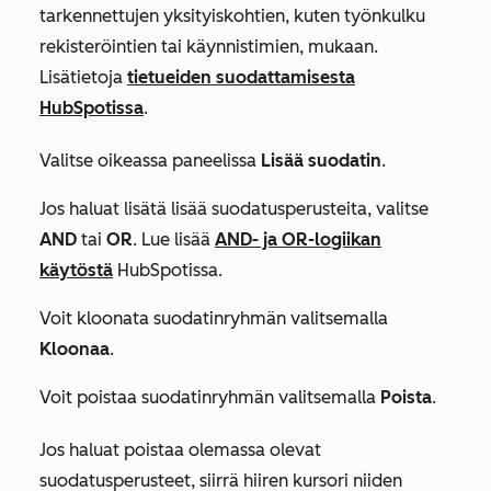
tarkennettujen yksityiskohtien, kuten työnkulku
rekisteröintien tai käynnistimien, mukaan.
Lisätietoja
tietueiden suodattamisesta
HubSpotissa
.
Valitse oikeassa paneelissa
Lisää suodatin
.
Jos haluat lisätä lisää suodatusperusteita, valitse
AND
tai
OR
. Lue lisää
AND- ja OR-logiikan
käytöstä
HubSpotissa.
Voit kloonata suodatinryhmän valitsemalla
Kloonaa
.
Voit poistaa suodatinryhmän valitsemalla
Poista
.
Jos haluat poistaa olemassa olevat
suodatusperusteet, siirrä hiiren kursori niiden