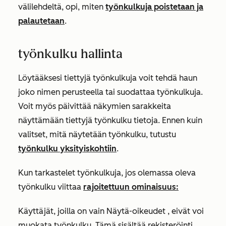
välilehdeltä, opi, miten
työnkulkuja poistetaan ja
palautetaan
.
työnkulku hallinta
Löytääksesi tiettyjä työnkulkuja voit tehdä haun
joko nimen perusteella tai suodattaa työnkulkuja.
Voit myös päivittää näkymien sarakkeita
näyttämään tiettyjä työnkulku tietoja. Ennen kuin
valitset, mitä näytetään työnkulku, tutustu
työnkulku yksityiskohtiin
.
Kun tarkastelet työnkulkuja, jos olemassa oleva
työnkulku viittaa
rajoitettuun ominaisuus:
Käyttäjät, joilla on
vain Näytä-oikeudet
, eivät voi
muokata työnkulku. Tämä sisältää rekisteröinti