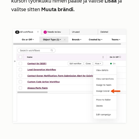
kursori työnkulku nimen päälle ja valitse
Lisää
ja
valitse sitten
Muuta brändi.