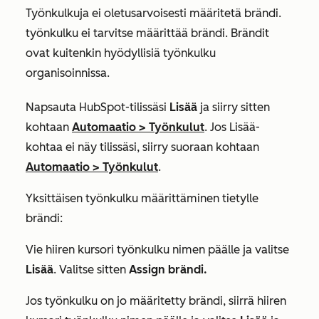
Työnkulkuja ei oletusarvoisesti määritetä brändi.
työnkulku ei tarvitse määrittää brändi. Brändit
ovat kuitenkin hyödyllisiä työnkulku
organisoinnissa.
Napsauta HubSpot-tilissäsi
Lisää
ja siirry sitten
kohtaan
Automaatio
>
Työnkulut
. Jos
Lisää
-
kohtaa ei näy tilissäsi, siirry suoraan kohtaan
Automaatio
>
Työnkulut
.
Yksittäisen työnkulku määrittäminen tietylle
brändi:
Vie hiiren kursori työnkulku nimen päälle ja valitse
Lisää
.
Valitse sitten
Assign brändi.
Jos työnkulku on jo määritetty brändi, siirrä hiiren