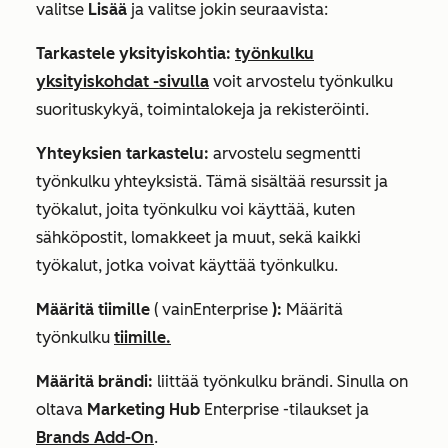
valitse
Lisää
ja valitse jokin seuraavista:
Tarkastele yksityiskohtia:
työnkulku
yksityiskohdat -sivulla
voit arvostelu työnkulku
suorituskykyä, toimintalokeja ja rekisteröinti.
Yhteyksien tarkastelu:
arvostelu segmentti
työnkulku yhteyksistä. Tämä sisältää resurssit ja
työkalut, joita työnkulku voi käyttää, kuten
sähköpostit, lomakkeet ja muut, sekä kaikki
työkalut, jotka voivat käyttää työnkulku.
Määritä tiimille
(
vain
Enterprise
):
Määritä
työnkulku
tiimille.
Määritä brändi:
liittää työnkulku brändi. Sinulla on
oltava
Marketing Hub
Enterprise
-tilaukset ja
Brands Add-On
.