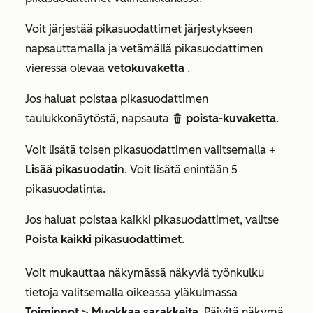
Voit järjestää pikasuodattimet järjestykseen
napsauttamalla ja vetämällä pikasuodattimen
vieressä olevaa
vetokuvaketta
.
Jos haluat poistaa pikasuodattimen
taulukkonäytöstä, napsauta
poista-kuvaketta
.
delete
Voit lisätä toisen pikasuodattimen valitsemalla
+
Lisää pikasuodatin
. Voit lisätä enintään 5
pikasuodatinta.
Jos haluat poistaa kaikki pikasuodattimet, valitse
Poista kaikki pikasuodattimet
.
Voit mukauttaa näkymässä näkyviä työnkulku
tietoja valitsemalla oikeassa yläkulmassa
Toiminnot
>
Muokkaa sarakkeita
. Päivitä näkymä