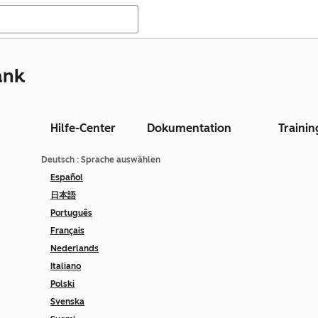
ank
Hilfe-Center
Dokumentation
Trainin
Deutsch
: Sprache auswählen
Español
日本語
Português
Français
Nederlands
Italiano
Polski
Svenska