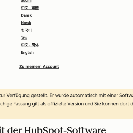
Suomi
中文 - 繁體
Dansk
Norsk
한국어
ไทย
中文 - 简体
English
Zu meinem Account
 zur Verfügung gestellt.
Er wurde automatisch mit einer Soft
chige Fassung gilt als offizielle Version und Sie können dort 
it der HubSpot-Software