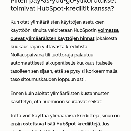
Miten pay-as-you-go-ylikorotukset
toimivat HubSpot-krediitit kanssa?
Kun otat ylimääräisten käyttöjen asetuksen
käyttöön, sinulta veloitetaan HubSpotin
voimassa
olevat ylimääräisten käyttöjen hinnat
jokaisesta
kuukausirajan ylittävästä krediitistä.
Nollauspäivänä tili luottoraja palautuu
automaattisesti alkuperäiselle kuukausittaiselle
tasolleen sen sijaan, että se pysyisi korkeammalla
taso sitoumuskauden loppuun asti.
Ennen kuin aloitat ylimääräisten kustannusten
käsittelyn, ota huomioon seuraavat seikat:
Jotta voit käyttää ylimääräisiä krediittejä, sinun on
ensin
ostettava lisää HubSpot-krediittejä
. Jos