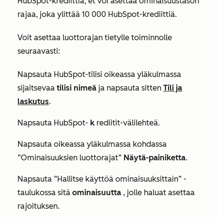
HubSpot-krediittiä, et voi asettaa ominaisuustason
rajaa, joka ylittää 10 000 HubSpot-krediittiä.
Voit asettaa luottorajan tietylle toiminnolle
seuraavasti:
Napsauta HubSpot-tilisi oikeassa yläkulmassa
sijaitsevaa
tilisi nimeä
ja napsauta sitten
Tili ja
laskutus
.
Napsauta HubSpot-
k
rediitit-välilehteä.
Napsauta oikeassa yläkulmassa kohdassa
”Ominaisuuksien luottorajat
”
Näytä-painiketta
.
Napsauta
”Hallitse käyttöä ominaisuuksittain”
-
taulukossa sitä
ominaisuutta
, jolle haluat asettaa
rajoituksen.