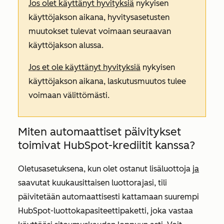
Jos olet käyttänyt hyvityksiä
nykyisen
käyttöjakson aikana, hyvitysasetusten
muutokset tulevat voimaan seuraavan
käyttöjakson alussa.
Jos et ole käyttänyt hyvityksiä
nykyisen
käyttöjakson aikana, laskutusmuutos tulee
voimaan välittömästi.
Miten automaattiset päivitykset
toimivat HubSpot-krediitit kanssa?
Oletusasetuksena, kun olet ostanut lisäluottoja
ja
saavutat kuukausittaisen luottorajasi, tili
päivitetään automaattisesti kattamaan suurempi
HubSpot-luottokapasiteettipaketti, joka vastaa