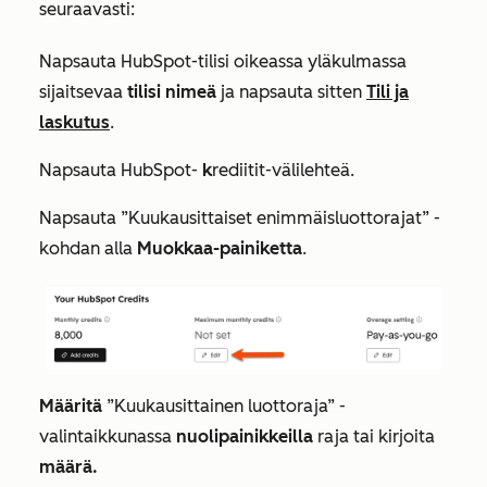
seuraavasti:
Napsauta HubSpot-tilisi oikeassa yläkulmassa
sijaitsevaa
tilisi nimeä
ja napsauta sitten
Tili ja
laskutus
.
Napsauta HubSpot-
k
rediitit-välilehteä.
Napsauta
”Kuukausittaiset enimmäisluottorajat
” -
kohdan alla
Muokkaa-painiketta
.
Määritä
”Kuukausittainen luottoraja”
-
valintaikkunassa
nuolipainikkeilla
raja tai kirjoita
määrä.