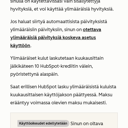
sinulla on käytettävissäsi vain sisällytettyjä
hyvityksiä, et voi käyttää ylimääräisiä hyvityksiä.
Jos haluat siirtyä automaattisista päivityksistä
ylimääräisiin päivityksiin, sinun on
otettava
ylimääräisiä päivityksiä koskeva asetus
käyttöön
.
Ylimääräiset kulut laskutetaan kuukausittain
jälkikäteen 10 HubSpot-krediitin välein,
pyöristettynä alaspäin.
Saat erillisen HubSpot lasku ylimääräisistä kuluista
kuukausittaisen käyttöjakson päättyessä. Maksu
erääntyy voimassa olevien maksu mukaisesti.
Sinun on oltava
Käyttöoikeudet edellytetään