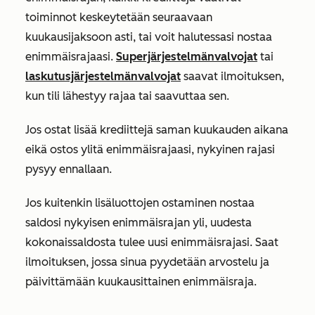
toiminnot keskeytetään seuraavaan
kuukausijaksoon asti, tai voit halutessasi nostaa
enimmäisrajaasi.
Superjärjestelmänvalvojat
tai
laskutusjärjestelmänvalvojat
saavat ilmoituksen,
kun tili lähestyy rajaa tai saavuttaa sen.
Jos
ostat lisää krediittejä saman kuukauden aikana
eikä ostos ylitä enimmäisrajaasi, nykyinen rajasi
pysyy ennallaan.
Jos kuitenkin lisäluottojen ostaminen nostaa
saldosi nykyisen enimmäisrajan yli, uudesta
kokonaissaldosta tulee uusi enimmäisrajasi. Saat
ilmoituksen, jossa sinua pyydetään arvostelu ja
päivittämään kuukausittainen enimmäisraja.