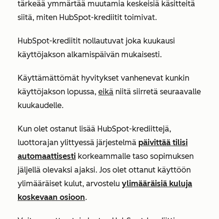
tärkeää ymmärtää muutamia keskeisiä käsitteitä
siitä, miten HubSpot-krediitit toimivat.
HubSpot-krediitit nollautuvat joka kuukausi
käyttöjakson alkamispäivän mukaisesti.
Käyttämättömät hyvitykset vanhenevat kunkin
käyttöjakson lopussa,
eikä
niitä siirretä seuraavalle
kuukaudelle.
Kun olet ostanut lisää HubSpot-krediittejä,
luottorajan ylittyessä järjestelmä
päivittää tilisi
automaattisesti
korkeammalle taso sopimuksen
jäljellä olevaksi ajaksi. Jos olet ottanut käyttöön
ylimääräiset kulut, arvostelu
ylimääräisiä kuluja
koskevaan osioon
.