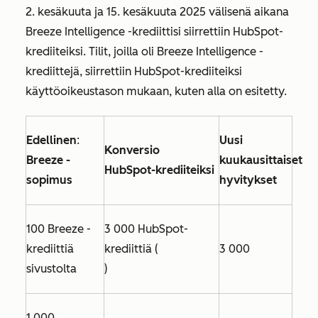
2. kesäkuuta ja 15. kesäkuuta 2025 välisenä aikana
Breeze Intelligence -krediittisi siirrettiin HubSpot-
krediiteiksi. Tilit, joilla oli Breeze Intelligence -
krediittejä, siirrettiin HubSpot-krediiteiksi
käyttöoikeustason mukaan, kuten alla on esitetty.
Edellinen
:
Uusi
Konversio
Breeze -
kuukausittaiset
HubSpot-krediiteiksi
sopimus
hyvitykset
100 Breeze -
3 000 HubSpot-
krediittiä
krediittiä (
3 000
sivustolta
)
1 000