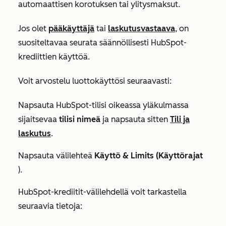
automaattisen korotuksen tai ylitysmaksut.
Jos olet
pääkäyttäjä
tai
laskutusvastaava
, on
suositeltavaa seurata säännöllisesti HubSpot-
krediittien käyttöä.
Voit arvostelu luottokäyttösi seuraavasti:
Napsauta HubSpot-tilisi oikeassa yläkulmassa
sijaitsevaa
tilisi nimeä
ja napsauta sitten
Tili ja
laskutus
.
Napsauta välilehteä
Käyttö & Limits (Käyttörajat
).
HubSpot-krediitit-välilehdellä voit
tarkastella
seuraavia tietoja: