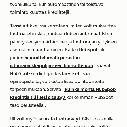
työnkulku tai kun automaattinen tai toistuva
toiminto kuluttaa krediittejä.
Tässä artikkelissa kerrotaan, miten voit mukauttaa
luottoasetuksiasi, mukaan lukien automaattisten
päivitysten ymmärtäminen ja luottorajan ylityksen
asetusten määrittäminen. Kaikki HubSpot-tilit,
joiden
hinnoittelumalli perustuu
istumapaikkapohjaiseen hinnoitteluun
, saavat
HubSpot-krediittejä. Jos tarvitset lisää
opintopisteitä, voit ostaa lisää opintopisteitä
tarpeen mukaan. Selvitä
, kuinka monta HubSpot-
krediittiä tili illesi sisältyy
korkeimman HubSpot
taso perusteella
.
tili voit myös
seurata luotonkäyttöäsi
. Jos sinulla
on aiemmin ollut Breeze Intelligence -yksiköitä,