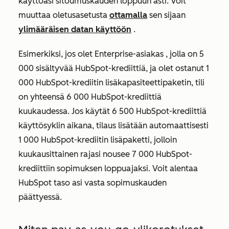
käyttöäsi sitoumuskauden loppuun asti. Voit
muuttaa oletusasetusta
ottamalla
sen sijaan
ylimääräisen datan käyttöön
.
Esimerkiksi, jos olet
Enterprise-asiakas
, jolla on 5
000 sisältyvää HubSpot-krediittiä, ja olet ostanut 1
000 HubSpot-krediitin lisäkapasiteettipaketin, tili
on yhteensä 6 000 HubSpot-krediittiä
kuukaudessa. Jos käytät 6 500 HubSpot-krediittiä
käyttösyklin aikana, tilaus lisätään automaattisesti
1 000 HubSpot-krediitin lisäpaketti, jolloin
kuukausittainen rajasi nousee 7 000 HubSpot-
krediittiin sopimuksen loppuajaksi. Voit alentaa
HubSpot taso asi vasta sopimuskauden
päättyessä.