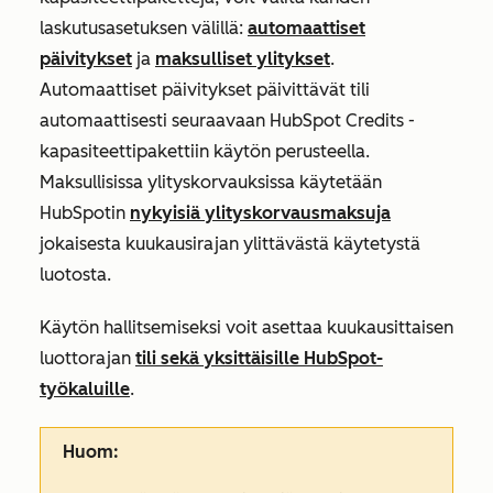
laskutusasetuksen välillä:
automaattiset
päivitykset
ja
maksulliset ylitykset
.
Automaattiset päivitykset päivittävät tili
automaattisesti seuraavaan HubSpot Credits -
kapasiteettipakettiin käytön perusteella.
Maksullisissa ylityskorvauksissa käytetään
HubSpotin
nykyisiä ylityskorvausmaksuja
jokaisesta kuukausirajan ylittävästä käytetystä
luotosta.
Käytön hallitsemiseksi voit asettaa kuukausittaisen
luottorajan
tili sekä
yksittäisille HubSpot-
työkaluille
.
Huom: