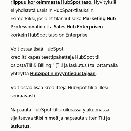
riippuu korkeimmasta HubSpot taso.
Hyvityksiä
ei yhdistetä useisiin HubSpot-tilauksiin.
Esimerkiksi, jos olet tilannut sekä
Marketing Hub
Professionalin
että
Sales Hub Enterprisen
,
korkein HubSpot taso on
Enterprise
.
Voit ostaa lisää HubSpot-
krediittikapasiteettipaketteja HubSpot tili
osiosta
Tili & Billing
” (Tili ja
laskutus
) tai ottamalla
yhteyttä
HubSpotin myyntiedustajaan
.
Voit ostaa lisää krediittejä HubSpot tili tilillesi
seuraavasti:
Napsauta HubSpot-tilisi oikeassa yläkulmassa
sijaitsevaa
tilisi nimeä
ja napsauta sitten
Tili ja
laskutus
.