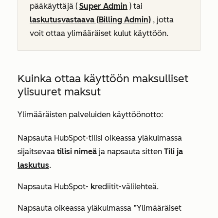
pääkäyttäjä (
Super Admin
) tai
laskutusvastaava (Billing Admin)
, jotta
voit ottaa ylimääräiset kulut käyttöön.
Kuinka ottaa käyttöön maksulliset
ylisuuret maksut
Ylimääräisten palveluiden käyttöönotto:
Napsauta HubSpot-tilisi oikeassa yläkulmassa
sijaitsevaa
tilisi nimeä
ja napsauta sitten
Tili ja
laskutus
.
Napsauta HubSpot-
k
rediitit-välilehteä.
Napsauta oikeassa yläkulmassa
”Ylimääräiset