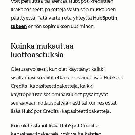
Voit peruuttaa tai alentaa HubSpot-krediittien
lisäkapasiteettipaketteja vasta sopimuskauden
päättyessä. Tätä varten ota yhteyttä
HubSpotin
tukeen
ennen sopimuksen uusiminen.
Kuinka mukauttaa
luottoasetuksia
Oletusarvoisesti, kun olet käyttänyt kaikki
sisältämäsi krediitit etkä ole ostanut lisää HubSpot
Credits -kapasiteettipaketteja, kaikki
käyttöperusteiset ominaisuudet pysähtyvät
seuraavaan nollauspäivään asti tai kunnes ostat
lisää HubSpot Credits -kapasiteettipaketteja.
Kun olet ostanut lisää HubSpot Credits -
kapasiteettipaketteja, voit valita kahden