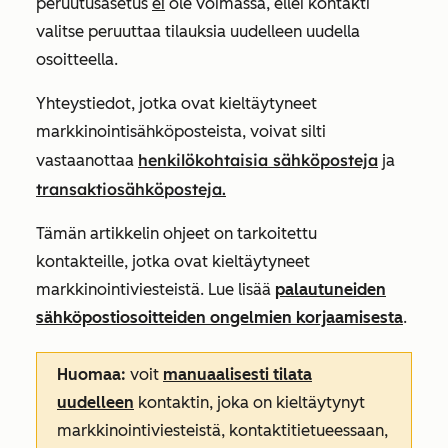
peruutusasetus
ei
ole voimassa, ellei kontakti
valitse peruuttaa tilauksia uudelleen uudella
osoitteella.
Yhteystiedot, jotka ovat kieltäytyneet
markkinointisähköposteista, voivat silti
henkilökohtaisia sähköposteja
vastaanottaa
ja
transaktiosähköposteja.
Tämän artikkelin ohjeet on tarkoitettu
kontakteille, jotka ovat kieltäytyneet
markkinointiviesteistä. Lue lisää
palautuneiden
sähköpostiosoitteiden ongelmien korjaamisesta
.
Huomaa:
voit
manuaalisesti tilata
uudelleen
kontaktin, joka on kieltäytynyt
markkinointiviesteistä, kontaktitietueessaan,