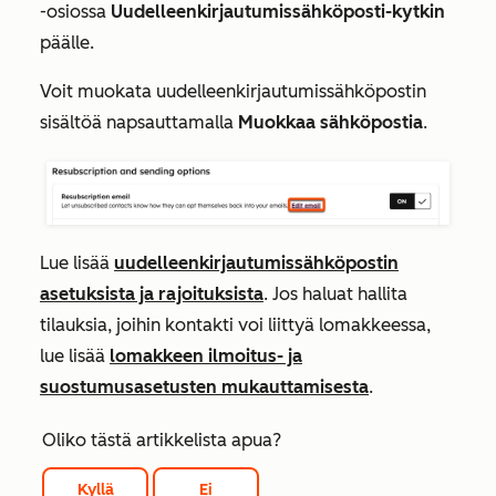
-osiossa
Uudelleenkirjautumissähköposti-kytkin
päälle.
Voit muokata uudelleenkirjautumissähköpostin
sisältöä napsauttamalla
Muokkaa sähköpostia
.
Lue lisää
uudelleenkirjautumissähköpostin
asetuksista ja rajoituksista
. Jos haluat hallita
tilauksia, joihin kontakti voi liittyä lomakkeessa,
lue lisää
lomakkeen ilmoitus- ja
suostumusasetusten mukauttamisesta
.
Oliko tästä artikkelista apua?
Kyllä
Ei