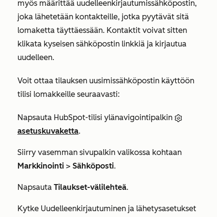
myös määrittää uudelleenkirjautumissähköpostin,
joka lähetetään kontakteille, jotka pyytävät sitä
lomaketta täyttäessään. Kontaktit voivat sitten
klikata kyseisen sähköpostin linkkiä ja kirjautua
uudelleen.
Voit ottaa tilauksen uusimissähköpostin käyttöön
tilisi lomakkeille seuraavasti:
Napsauta HubSpot-tilisi ylänavigointipalkin
asetuskuvaketta
.
Siirry vasemman sivupalkin valikossa kohtaan
Markkinointi
>
Sähköposti
.
Napsauta
Tilaukset-välilehteä
.
Kytke
Uudelleenkirjautuminen ja lähetysasetukset