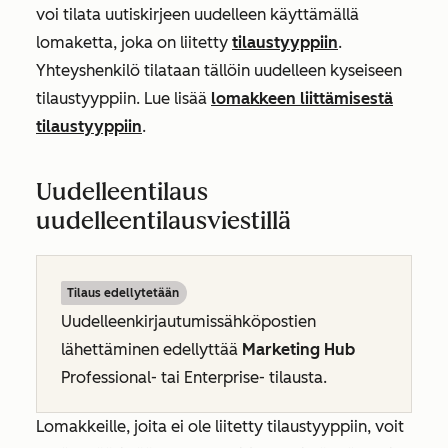
voi tilata uutiskirjeen uudelleen käyttämällä
lomaketta, joka on liitetty
tilaustyyppiin
.
Yhteyshenkilö tilataan tällöin uudelleen kyseiseen
tilaustyyppiin. Lue lisää
lomakkeen liittämisestä
tilaustyyppiin
.
Uudelleentilaus
uudelleentilausviestillä
Tilaus edellytetään
Uudelleenkirjautumissähköpostien
lähettäminen edellyttää
Marketing Hub
Professional- tai
Enterprise-
tilausta.
Lomakkeille, joita ei ole liitetty tilaustyyppiin, voit