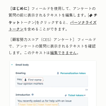
［はじめに］
フィールドを使用して、アンケートの
質問の前に表示されるテキストを編集します。[
チ
ticket
ケット
トークン
]をクリックすると、
パーソナライズ
トークン
を含めることができます。
［顧客努力スコア（CES）アンケート］
フィールド
で、アンケートの質問に表示されるテキストを確認
します。このテキストは
編集できません
。