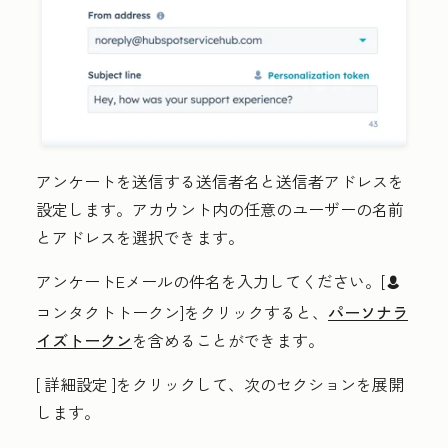
アンケートを送信する
送信者名
と
送信者アドレス
を
設定します。アカウント内の任意のユーザーの名前
とアドレスを選択できます。
アンケートEメールの件名
を入力してください。[
contacts
コンタクトトークン
]をクリックすると、
パーソナラ
イズトークン
を含めることができます。
[
詳細設定
]をクリックして、次のセクションを展開
します。