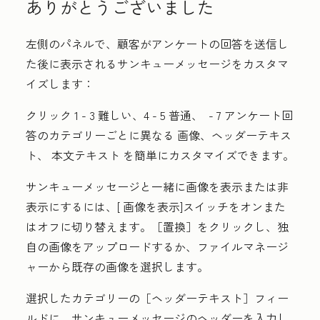
ありがとうございました
左側のパネルで、顧客がアンケートの回答を送信し
た後に表示されるサンキューメッセージをカスタマ
イズします：
クリック 1 - 3 難しい
、
4 - 5
普通、
- 7
アンケート回
答のカテゴリーごとに異なる
画像
、
ヘッダーテキス
ト
、
本文テキスト
を簡単にカスタマイズできます。
サンキューメッセージと一緒に画像を表示または非
表示にするには、[
画像を表示
]スイッチをオンまた
はオフに切り替えます。
［置換］
をクリックし、独
自の画像をアップロードするか、ファイルマネージ
ャーから既存の画像を選択します。
選択したカテゴリーの
［ヘッダーテキスト］
フィー
ルドに、サンキューメッセージのヘッダーを入力し