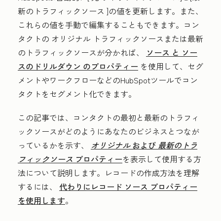
新のトラフィックソース
]の値を更新します。また、
これらの値を手動で編集することもできます。コン
タクトの
オリジナル
トラフィックソースまたは最新
のトラフィックソース
が分かれば、
ソース
と
ソー
スのドリルダウン
のプロパティー
を使用して、セグ
メントやワークフローなどのHubSpotツールでコン
タクトをセグメント化できます。
この記事では、コンタクトの最初と最新のトラフィ
ックソースがどのようにあなたのビジネスとつなが
っているかを示す、
オリジナル
および
最新のトラ
フィックソース
プロパティー
を表示して使用する方
法について説明します。レコードの作成方法を理解
するには、
代わりにレコード ソース プロパティー
を使用します
。