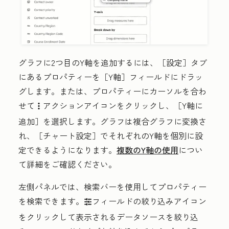
グラフに2つ目のY軸を追加するには、［設定］タブ
にあるプロパティーを［Y軸］
フィールドにドラッ
グします。または、プロパティーにカーソルを合わ
せて
アクションアイコン
をクリックし、［Y軸に
verticalMenu
追加］
を選択します。グラフは複合グラフに変換さ
れ、［チャート設定］でそれぞれのY軸を個別に設
定できるようになります。
複数のY軸の使用
につい
て詳細をご確認ください。
左側パネルでは、
検索バー
を使用してプロパティー
を検索できます。
フィールドの絞り込みアイコン
filter
をクリックして表示されるデータソースを絞り込