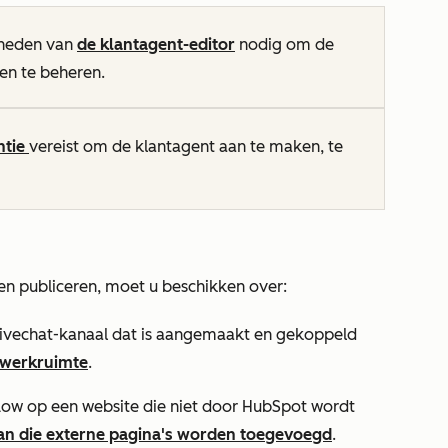
heden van
de klantagent-editor
nodig om de
en te beheren.
ntie
vereist om de klantagent aan te maken, te
n publiceren, moet u beschikken over:
livechat-kanaal dat is aangemaakt en gekoppeld
-werkruimte
.
tflow op een website die niet door HubSpot wordt
an die externe pagina's worden toegevoegd
.