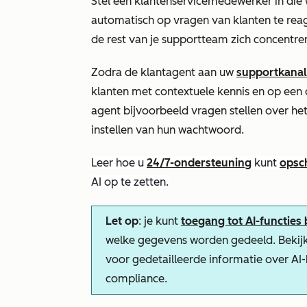
Stel een klantenservicemedewerker in die
automatisch op vragen van klanten te rea
de rest van je supportteam zich concentr
Zodra de klantagent aan uw
supportkana
klanten met contextuele kennis en op een 
agent bijvoorbeeld vragen stellen over he
instellen van hun wachtwoord.
Leer hoe u
24/7-ondersteuning
kunt
opsc
AI op te zetten.
Let op
: je kunt
toegang tot AI-functies
welke gegevens worden gedeeld. Bekij
voor gedetailleerde informatie over AI
compliance.