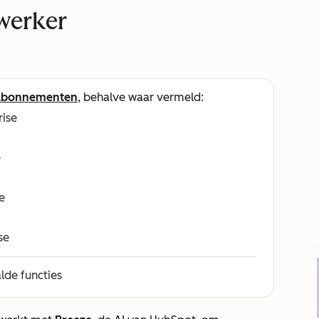
werker
abonnementen
, behalve waar vermeld:
rise
e
e
se
lde functies