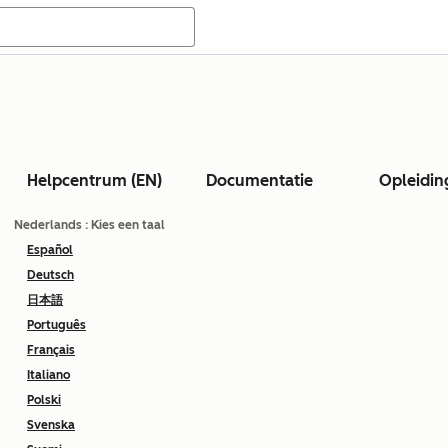
Helpcentrum (EN)
Documentatie
Opleidin
Nederlands
: Kies een taal
Español
Deutsch
日本語
Português
Français
Italiano
Polski
Svenska