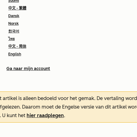
Suomi
中文 - 繁體
Dansk
Norsk
한국어
ไทย
中文 - 简体
English
Ga naar mijn account
t artikel is alleen bedoeld voor het gemak.
De vertaling wor
oefgelezen. Daarom moet de Engelse versie van dit artikel w
. U kunt het
hier raadplegen
.