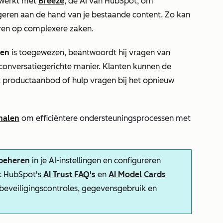
 werkt met
Breeze
, de AI van HubSpot, om
geren aan de hand van je bestaande content. Zo kan
eren op complexere zaken.
len
is toegewezen, beantwoordt hij vragen van
conversatiegerichte manier.
Klanten kunnen de
t productaanbod of hulp vragen bij het opnieuw
halen
om efficiëntere ondersteuningsprocessen met
 beheren
in je AI-instellingen en configureren
k HubSpot's
AI Trust FAQ's
en
AI Model Cards
-beveiligingscontroles, gegevensgebruik en