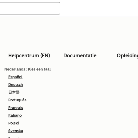
Helpcentrum (EN)
Documentatie
Opleidin
Nederlands
: Kies een taal
Español
Deutsch
日本語
Português
Français
Italiano
Polski
Svenska