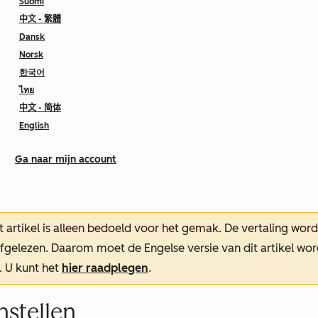
Suomi
中文 - 繁體
Dansk
Norsk
한국어
ไทย
中文 - 简体
English
Ga naar mijn account
t artikel is alleen bedoeld voor het gemak.
De vertaling wor
oefgelezen. Daarom moet de Engelse versie van dit artikel w
. U kunt het
hier raadplegen
.
nstellen