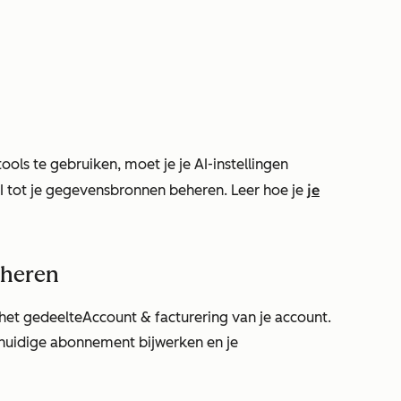
ols te gebruiken, moet je je AI-instellingen
je
I tot je gegevensbronnen beheren. Leer hoe je
eheren
het gedeelte
Account & facturering
van je account.
e huidige abonnement bijwerken en je