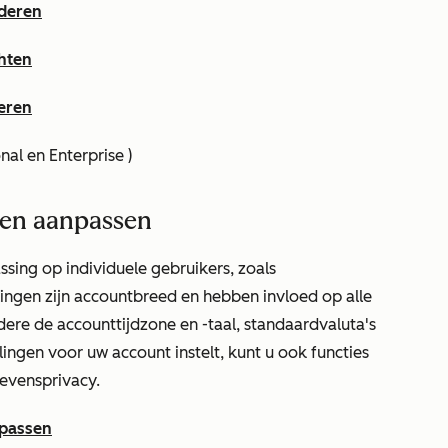
jderen
hten
eren
onal
en
Enterprise
)
gen aanpassen
ssing op individuele gebruikers, zoals
ingen zijn accountbreed en hebben invloed op alle
ndere de accounttijdzone en -taal, standaardvaluta's
llingen voor uw account instelt, kunt u ook functies
evensprivacy.
npassen