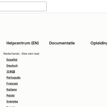
Helpcentrum (EN)
Documentatie
Opleidin
Nederlands
: Kies een taal
Español
Deutsch
日本語
Português
Français
Italiano
Polski
Svenska