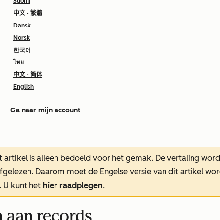
Suomi
中文 - 繁體
Dansk
Norsk
한국어
ไทย
中文 - 简体
English
Ga naar mijn account
t artikel is alleen bedoeld voor het gemak.
De vertaling wor
oefgelezen. Daarom moet de Engelse versie van dit artikel w
. U kunt het
hier raadplegen
.
n aan records