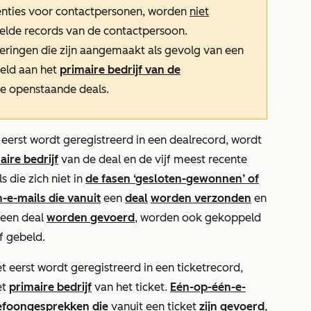
enties voor contactpersonen, worden
niet
lde records van de contactpersoon.
eringen die zijn aangemaakt als gevolg van een
eld aan het
primaire bedrijf van de
te openstaande deals.
et eerst wordt geregistreerd in een dealrecord, wordt
aire bedrijf
van de deal en de vijf meest recente
 die zich niet in
de fasen ‘gesloten-gewonnen’ of
-e-mails die vanuit
een
deal
worden verzonden
en
 een deal
worden gevoerd
, worden ook gekoppeld
f gebeld.
het eerst wordt geregistreerd in een ticketrecord,
et
primaire bedrijf
van het ticket.
Eén-op-één-e-
efoongesprekken die
vanuit een ticket
zijn gevoerd
,