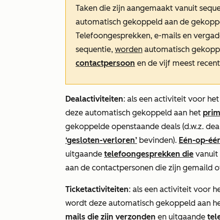
Taken die zijn aangemaakt vanuit sequ
automatisch gekoppeld aan de gekoppe
Telefoongesprekken, e-mails en vergad
sequentie,
worden
automatisch gekopp
contactpersoon
en de vijf meest recen
Dealactiviteiten
: als een activiteit voor h
deze automatisch gekoppeld aan het
prim
gekoppelde openstaande deals (d.w.z. deals
‘gesloten-verloren’
bevinden).
Eén-op-één
uitgaande
telefoongesprekken die
vanuit
aan de contactpersonen die zijn gemaild o
Ticketactiviteiten
: als een activiteit voor 
wordt deze automatisch gekoppeld aan h
mails die zijn verzonden
en uitgaande
tel