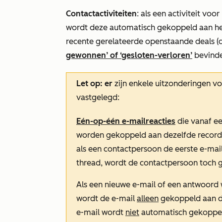
Contactactiviteiten
: als een activiteit voo
wordt deze automatisch gekoppeld aan h
recente gerelateerde openstaande deals (d.w
gewonnen’ of ‘gesloten-verloren’
bevinde
Let op: er
zijn enkele uitzonderingen vo
vastgelegd:
Eén-op-één e-mailreacties
die vanaf e
worden gekoppeld aan dezelfde records 
als een contactpersoon de eerste e-mail
thread, wordt de contactpersoon toch g
Als een nieuwe e-mail of een antwoord
wordt de e-mail
alleen
gekoppeld aan de
e-mail wordt
niet
automatisch gekoppeld