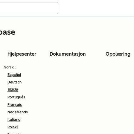
base
Hjelpesenter
Dokumentasjon
Opplæring
Norsk
:
Español
Deutsch
日本語
Português
Français
Nederlands
Italiano
Polski