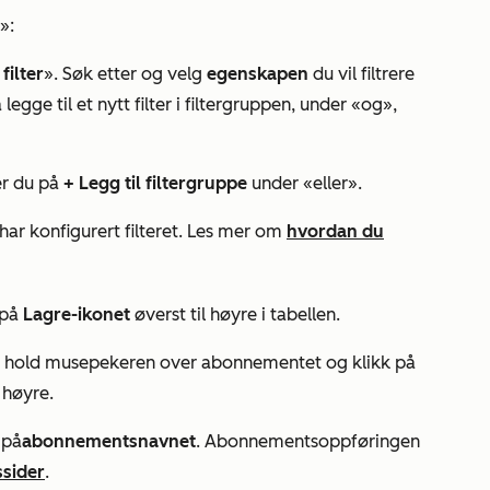
»:
filter
». Søk etter og velg
egenskapen
du vil filtrere
 legge til et nytt filter i filtergruppen, under
«og»
,
ker du på
+ Legg til filtergruppe
under
«eller
».
har konfigurert filteret. Les mer om
hvordan du
 på
Lagre-ikonet
øverst til høyre i tabellen.
, hold musepekeren over abonnementet og klikk på
l høyre.
 på
abonnementsnavnet
. Abonnementsoppføringen
ssider
.