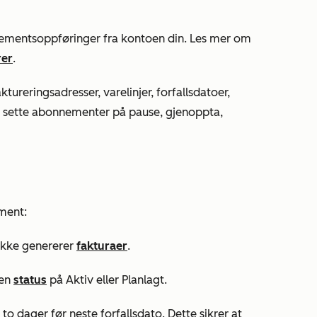
nementsoppføringer fra kontoen din. Les mer om
rer
.
tureringsadresser, varelinjer, forfallsdatoer,
du sette abonnementer på pause, gjenoppta,
ment:
ikke genererer
fakturaer
.
 en
status
på
Aktiv
eller
Planlagt
.
o dager før neste forfallsdato. Dette sikrer at