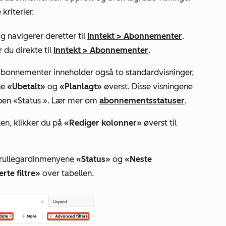
kriterier.
g navigerer deretter til
Inntekt
>
Abonnementer
.
 du direkte til
Inntekt
>
Abonnementer
.
abonnementer inneholder også to standardvisninger,
ne
«Ubetalt»
og
«Planlagt»
øverst. Disse visningene
apen
«Status
». Lær mer om
abonnementsstatuser
.
len, klikker du på
«Rediger kolonner»
øverst til
 rullegardinmenyene
«Status»
og
«Neste
rte filtre»
over tabellen.