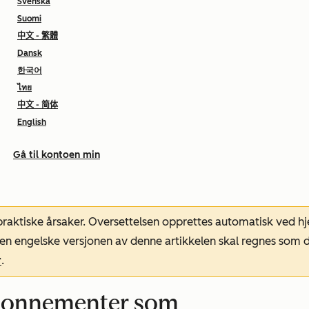
Svenska
Suomi
中文 - 繁體
Dansk
한국어
ไทย
中文 - 简体
English
Gå til kontoen min
 praktiske årsaker. Oversettelsen opprettes automatisk ved 
. Den engelske versjonen av denne artikkelen skal regnes so
r
.
abonnementer som