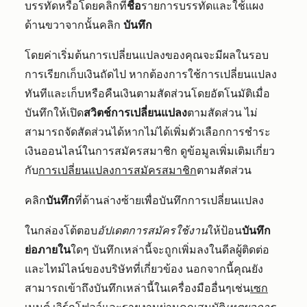
บรรทัดหรือโดยคลิกที่
ชื่อ
รายการบรรทัดและใช้แผง
ด้านขวาจากนั้นคลิก
บันทึก
โดยค่าเริ่มต้นการเปลี่ยนแปลงของคุณจะมีผลในรอบ
การเรียกเก็บเงินถัดไป หากต้องการใช้การเปลี่ยนแปลง
ทันทีและเก็บหรือคืนเงินตามสัดส่วนโดยอัตโนมัติเมื่อ
บันทึกให้เปิด
สวิตช์การเปลี่ยนแปลง
ตามสัดส่วน ไม่
สามารถจัดสัดส่วนได้หากไม่ได้เพิ่มตัวเลือกการชำระ
เงินออนไลน์ในการสมัครสมาชิก ดูข้อมูลเพิ่มเติมเกี่ยว
กับ
การเปลี่ยนแปลงการสมัครสมาชิก
ตามสัดส่วน
คลิก
บันทึก
ที่ด้านล่างซ้ายเพื่อบันทึกการเปลี่ยนแปลง
ในกล่องโต้ตอบ
อัปเดตการสมัครใช้งาน
ให้ป้อน
บันทึก
ย่อภายใน
ใดๆ บันทึกเหล่านี้จะถูกเพิ่มลงในดีลผู้ติดต่อ
และไทม์ไลน์ของบริษัทที่เกี่ยวข้อง นอกจากนี้คุณยัง
สามารถเข้าถึงบันทึกเหล่านี้ในเครื่องมืออื่นๆเช่น
เซก