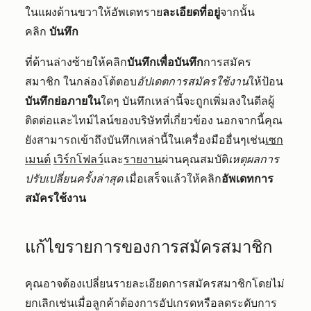
ในแผงด้านขวาให้อัพเดทราย
ละเอียดที่อยู่
จากนั้น
คลิก
บันทึก
ที่ด้านล่างซ้ายให้คลิก
บันทึกเพื่อบันทึก
การสมัคร
สมาชิก ในกล่องโต้ตอบ
อัปเดตการสมัครใช้งาน
ให้ป้อน
บันทึกย่อภายใน
ใดๆ บันทึกเหล่านี้จะถูกเพิ่มลงในดีลผู้
ติดต่อและไทม์ไลน์ของบริษัทที่เกี่ยวข้อง นอกจากนี้คุณ
ยังสามารถเข้าถึงบันทึกเหล่านี้ในเครื่องมืออื่นๆเช่น
เซก
เมนต์
เวิร์กโฟลว์
และ
รายงาน
ผ่านคุณสมบัติ
เหตุผลการ
ปรับเปลี่ยนครั้งล่าสุด
เมื่อเสร็จแล้วให้คลิก
อัพเดทการ
สมัครใช้งาน
แก้ไขรายการของการสมัครสมาชิก
คุณอาจต้องเปลี่ยนรายละเอียดการสมัครสมาชิกโดยไม่
ยกเลิกเช่นเมื่อลูกค้าต้องการอัปเกรดหรือลดระดับการ