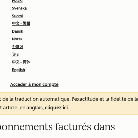
Polski
Svenska
Suomi
中文 - 繁體
Dansk
Norsk
한국어
ไทย
中文 - 简体
English
Accéder à mon compte
tat de la traduction automatique, l'exactitude et la fidélité de
 article, en anglais,
cliquez ici
.
 abonnements facturés dans