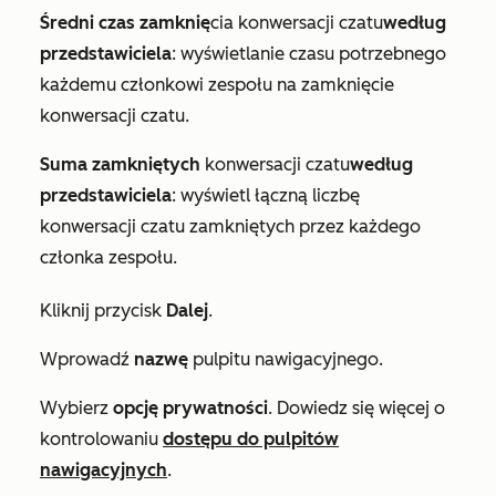
Średni czas zamknię
cia konwersacji czatu
według
przedstawiciela
: wyświetlanie czasu potrzebnego
każdemu członkowi zespołu na zamknięcie
konwersacji czatu.
Suma zamkniętych
konwersacji czatu
według
przedstawiciela
: wyświetl łączną liczbę
konwersacji czatu zamkniętych przez każdego
członka zespołu.
Kliknij przycisk
Dalej
.
Wprowadź
nazwę
pulpitu nawigacyjnego.
Wybierz
opcję prywatności
. Dowiedz się więcej o
kontrolowaniu
dostępu do pulpitów
nawigacyjnych
.