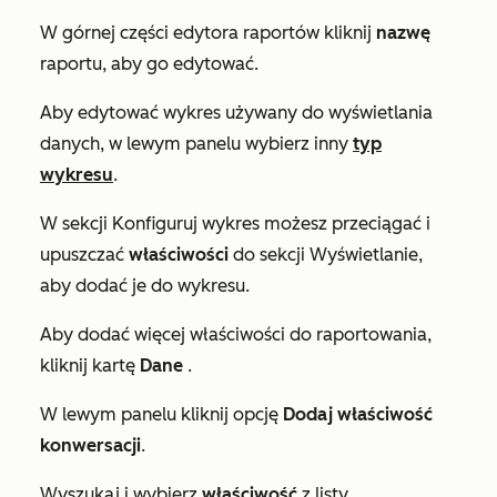
W górnej części edytora raportów kliknij
nazwę
raportu, aby go edytować.
Aby edytować wykres używany do wyświetlania
danych, w lewym panelu wybierz inny
typ
wykresu
.
W sekcji
Konfiguruj
wykres możesz przeciągać i
upuszczać
właściwości
do sekcji
Wyświetlanie
,
aby dodać je do wykresu.
Aby dodać więcej właściwości do raportowania,
kliknij kartę
Dane
.
W lewym panelu kliknij opcję
Dodaj właściwość
konwersacji
.
Wyszukaj i wybierz
właściwość
z listy.