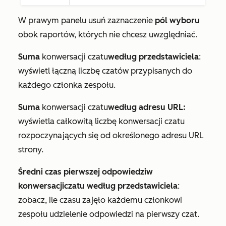
W prawym panelu usuń zaznaczenie
pól wyboru
obok raportów, których nie chcesz uwzględniać.
Suma
konwersacji czatu
według przedstawiciela
:
wyświetl łączną liczbę czatów przypisanych do
każdego członka zespołu.
Suma
konwersacji czatu
według adresu URL:
wyświetla całkowitą liczbę konwersacji czatu
rozpoczynających się od określonego adresu URL
strony.
Średni czas pierwszej odpowiedzi
w
konwersacji
czatu
według przedstawiciela
:
zobacz, ile czasu zajęło każdemu członkowi
zespołu udzielenie odpowiedzi na pierwszy czat.