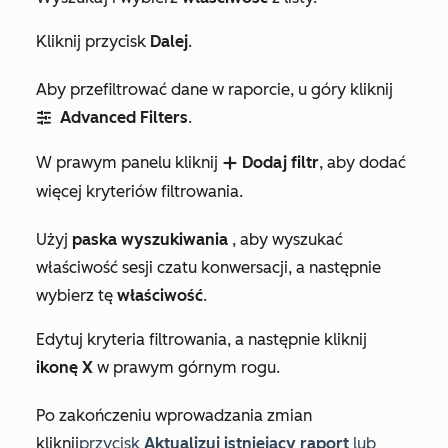
Kliknij przycisk
Dalej
.
Aby przefiltrować dane w raporcie, u góry kliknij
Advanced
Filters
.
advancedfilter
W prawym panelu kliknij
Dodaj filtr
, aby dodać
add
więcej kryteriów filtrowania.
Użyj
paska wyszukiwania
, aby wyszukać
właściwość sesji czatu konwersacji, a następnie
wybierz tę
właściwość
.
Edytuj kryteria filtrowania, a następnie kliknij
ikonę X
w prawym górnym rogu.
Po zakończeniu wprowadzania zmian
kliknij
przycisk
Aktualizuj istniejący raport
lub