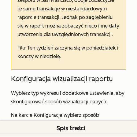
zespołu w San Francisco, oboje zobaczycie
te same transakcje w niestandardowym
raporcie transakcji. Jednak po zagłębieniu
się w raport można zobaczyć nieco inne daty
utworzenia dla uwzględnionych transakcji.
Filtr
Ten tydzień
zaczyna się w poniedziałek i
kończy w niedzielę.
Konfiguracja wizualizacji raportu
Wybierz typ wykresu i dodatkowe ustawienia, aby
skonfigurować sposób wizualizacji danych.
Na karcie
Konfiguracja
wybierz sposób
wyświetlania danych, wybierając
typ wykresu
.
Spis treści
Dowiedz się więcej o
typach wykresów HubSpot
.