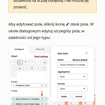
ustawiona na
liczbę odrębną
i nie można jej
zmienić.
Aby edytować pole, kliknij ikonę
obok pola.
W
edit
oknie dialogowym edytuj szczegóły pola, w
zależności od jego typu: