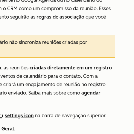
mente no Google Agenda ou no Calendário do
com o CRM como um compromisso da reunião. Esses
ento seguirão as
regras de associação
que você
rio não sincroniza reuniões criadas por
, as reuniões
criadas diretamente em um registro
ventos de calendário para o contato. Com a
le criará um engajamento de reunião no registro
rio enviado. Saiba mais sobre como
agendar
settings icon
na barra de navegação superior.
e
Geral
.