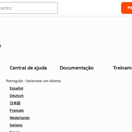
P
o
Central de ajuda
Documentação
Treinam
Português
: Selecione um idioma
Español
Deutsch
日本語
Français
Nederlands
Italiano