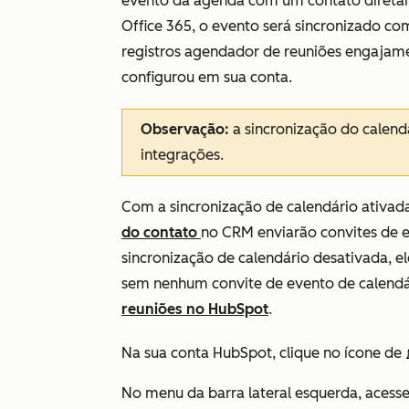
evento da agenda com um contato direta
Office 365, o evento será sincronizado 
registros agendador de reuniões engajam
configurou em sua conta.
Observação:
a sincronização do calendá
integrações.
Com a sincronização de calendário ativada
do contato
no CRM enviarão convites de e
sincronização de calendário desativada, e
sem nenhum convite de evento de calendá
reuniões no HubSpot
.
Na sua conta HubSpot, clique no ícone de
No menu da barra lateral esquerda, acess