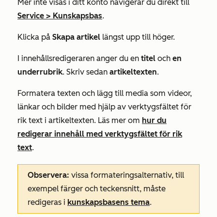
Mer
inte visas i ditt konto navigerar du direkt till
Service
>
Kunskapsbas
.
Klicka på
Skapa artikel
längst upp till höger.
I innehållsredigeraren anger du en
titel
och
en
underrubrik
. Skriv sedan
artikeltexten
.
Formatera texten och lägg till media som videor,
länkar och bilder med hjälp av verktygsfältet för
rik text i artikeltexten. Läs mer om
hur du
redigerar innehåll med verktygsfältet för rik
text
.
Observera:
vissa formateringsalternativ, till
exempel färger och teckensnitt, måste
redigeras i
kunskapsbasens tema
.